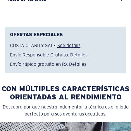
sweaters and hoodies are built to keep you warm
without leaving the water behind. Inspired by coastal
mornings, offshore runs, and the calm after a day well
spent, these layers are crafted for comfort, durability,
and everyday life shaped by the ocean.
OFERTAS ESPECIALES
COSTA CLARITY SALE
See details
Nombre del modelo:
Del Mar Thermal Crew
Artículo n.°:
FQA401323-29D
Envío Responsable Gratuito.
Detalles
Color:
Deck Gray
Envío rápido gratuito en RX
Detalles
Tamaño:
L
CON MÚLTIPLES CARACTERÍSTICAS
ORIENTADAS AL RENDIMIENTO
Descubra por qué nuestra indumentaria técnica es el aliado
perfecto para sus aventuras acuáticas.