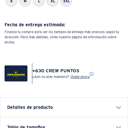
S
M
L
XL
XXL
Fecha de entrega estimada:
Finaliza tu compra para ver los tiempos de entrega más precisos según tu
dirección. Para más detalles, visita nuestra página de información sobre
envíos.
+
630
CREW PUNTOS
¿Aún no eres miembro?
Únete ahora
Detalles de producto
When the sun dips low and the breeze picks up, Costa
Tabla de tamaños