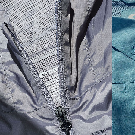
SIZES
1. CHEST
2. HIPS LENGTH
3. SLEEVE LENGTH
S
20
27 3/4
26
M
21
28 3/4
26 1/2
L
22
29 3/4
27
XL
23
30 3/4
27 1/2
2XL
24
31 3/4
28