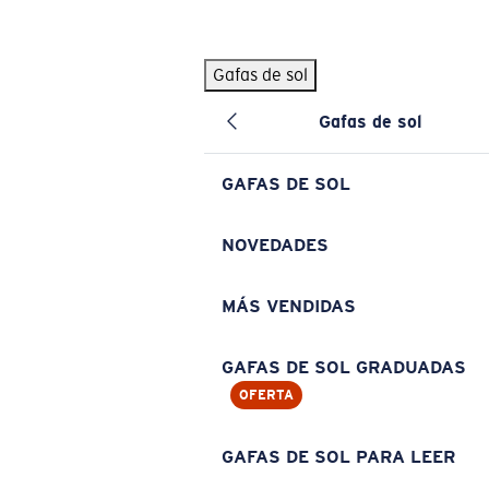
Skip to main content
Gafas de sol
BÚSQUEDAS POPULARES
Gafas de sol
Pilothouse PRO Limited Edition Pack
Exclusivo
Gafas de sol personalizadas
Nuevo
GAFAS DE SOL
Los más vendidos de gafas de sol
Gafas de sol graduadas
NOVEDADES
Novedades en gafas de sol
MÁS VENDIDAS
ENLACES ÚTILES
Lentes de recambio
GAFAS DE SOL GRADUADAS
OFERTA
Garantía y reparación
Gafas graduadas
GAFAS DE SOL PARA LEER