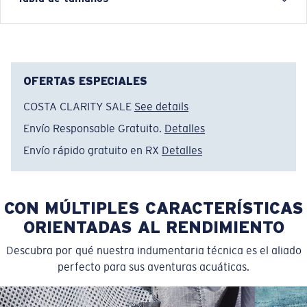
shirts are more than apparel—they're part of the
journey.
Nombre del modelo:
Tech Redfish Diver
Artículo n.°:
FQA401326-25U
OFERTAS ESPECIALES
Color:
Jaspeado Oscuro
COSTA CLARITY SALE
See details
Tamaño:
S
Envío Responsable Gratuito.
Detalles
Envío rápido gratuito en RX
Detalles
CON MÚLTIPLES CARACTERÍSTICAS
ORIENTADAS AL RENDIMIENTO
Descubra por qué nuestra indumentaria técnica es el aliado
perfecto para sus aventuras acuáticas.