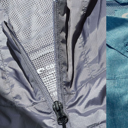
SIZES
1. CHEST
2. BODY LENGTH
3. SLEEVE LENGTH
S
19"
27”
7 ¾”
M
21"
28"
8 ¼”
L
23”
29”
8 ¾”
XL
25”
30”
9 ¼”
XXL
27”
31”
9 ¾”