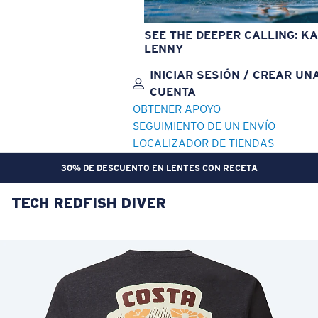
SEE THE DEEPER CALLING: KA
LENNY
INICIAR SESIÓN / CREAR UN
CUENTA
OBTENER APOYO
SEGUIMIENTO DE UN ENVÍO
LOCALIZADOR DE TIENDAS
30% DE DESCUENTO EN LENTES CON RECETA
TECH REDFISH DIVER
OBJETIVO ACTUALIZADO
¡AGREGADO AL CARRITO!
Precio:
Sin cargo
Cantidad:
Precio:
Sin cargo