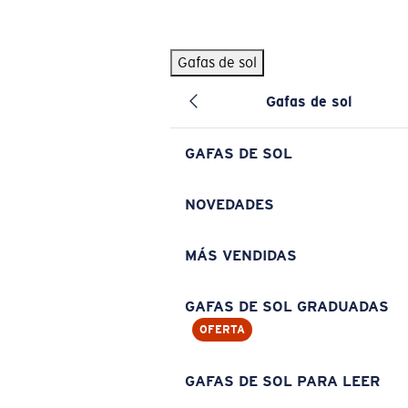
Skip to main content
Gafas de sol
BÚSQUEDAS POPULARES
Gafas de sol
Pilothouse PRO Limited Edition Pack
Exclusivo
Gafas de sol personalizadas
Nuevo
GAFAS DE SOL
Los más vendidos de gafas de sol
Gafas de sol graduadas
NOVEDADES
Novedades en gafas de sol
MÁS VENDIDAS
ENLACES ÚTILES
Lentes de recambio
GAFAS DE SOL GRADUADAS
OFERTA
Garantía y reparación
Gafas graduadas
GAFAS DE SOL PARA LEER