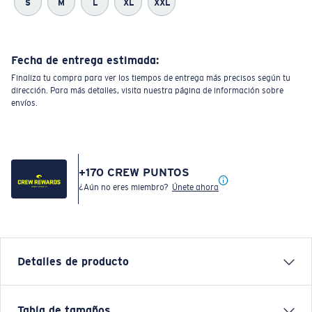
S
M
L
XL
XXL
Fecha de entrega estimada:
Finaliza tu compra para ver los tiempos de entrega más precisos según tu
dirección. Para más detalles, visita nuestra página de información sobre
envíos.
+
170
CREW PUNTOS
¿Aún no eres miembro?
Únete ahora
Detalles de producto
Inspired by water and fueled by adventure, Costa T-
Tabla de tamaños