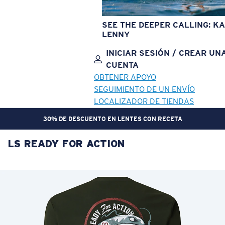
SEE THE DEEPER CALLING: KA
LENNY
INICIAR SESIÓN / CREAR UN
CUENTA
OBTENER APOYO
SEGUIMIENTO DE UN ENVÍO
LOCALIZADOR DE TIENDAS
30% DE DESCUENTO EN LENTES CON RECETA
LS READY FOR ACTION
OBJETIVO ACTUALIZADO
¡AGREGADO AL CARRITO!
Precio:
Sin cargo
Cantidad:
Precio:
Sin cargo