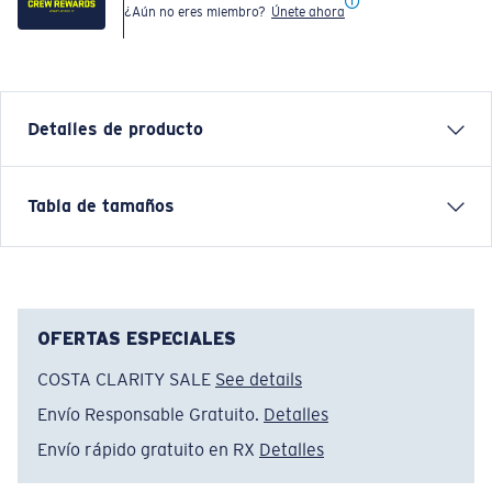
¿Aún no eres miembro?
Únete ahora
Detalles de producto
Inspired by water and fueled by adventure, Costa T-
Tabla de tamaños
shirts are more than apparel—they're part of the
journey.
Nombre del modelo:
LS Ready For Action
Artículo n.°:
FQA401327-7BA
OFERTAS ESPECIALES
Color:
Miltary Green
COSTA CLARITY SALE
See details
Tamaño:
XL
Envío Responsable Gratuito.
Detalles
Envío rápido gratuito en RX
Detalles