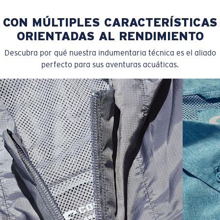
CON MÚLTIPLES CARACTERÍSTICAS
ORIENTADAS AL RENDIMIENTO
Descubra por qué nuestra indumentaria técnica es el aliado
perfecto para sus aventuras acuáticas.
SIZES
1. CHEST
2. BODY LENGTH
3. SLEEVE LENGTH
S
19"
27”
7 ¾”
M
21"
28"
8 ¼”
L
23”
29”
8 ¾”
XL
25”
30”
9 ¼”
XXL
27”
31”
9 ¾”