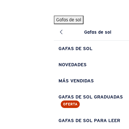
Skip to main content
Gafas de sol
BÚSQUEDAS POPULARES
Gafas de sol
Pilothouse PRO Limited Edition Pack
Exclusivo
Gafas de sol personalizadas
Nuevo
GAFAS DE SOL
Los más vendidos de gafas de sol
Gafas de sol graduadas
NOVEDADES
Novedades en gafas de sol
MÁS VENDIDAS
ENLACES ÚTILES
Lentes de recambio
GAFAS DE SOL GRADUADAS
OFERTA
Garantía y reparación
Gafas graduadas
GAFAS DE SOL PARA LEER