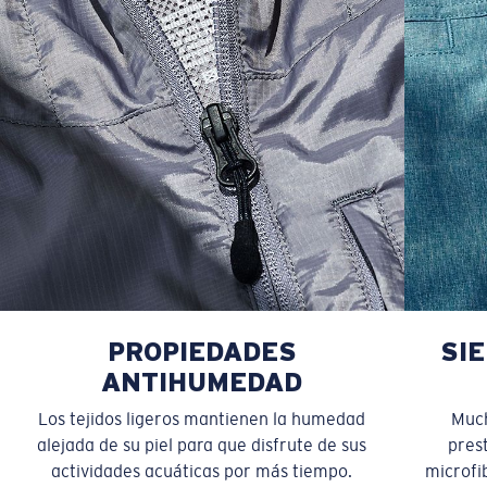
PROPIEDADES
SI
ANTIHUMEDAD
Los tejidos ligeros mantienen la humedad
Much
alejada de su piel para que disfrute de sus
pres
actividades acuáticas por más tiempo.
microfib