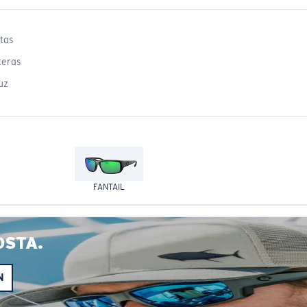
tas
teras
uz
FANTAIL
OSTA.
N