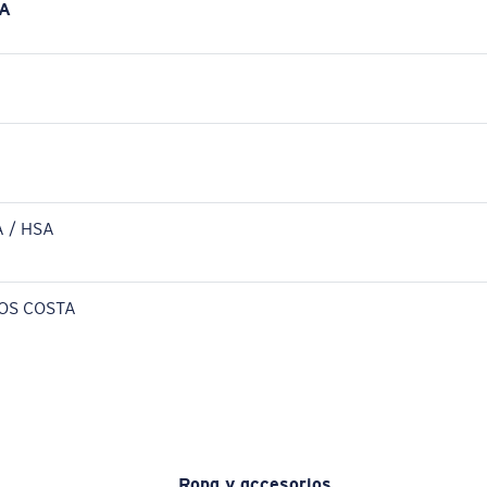
A
 / HSA
OS COSTA
Ropa y accesorios