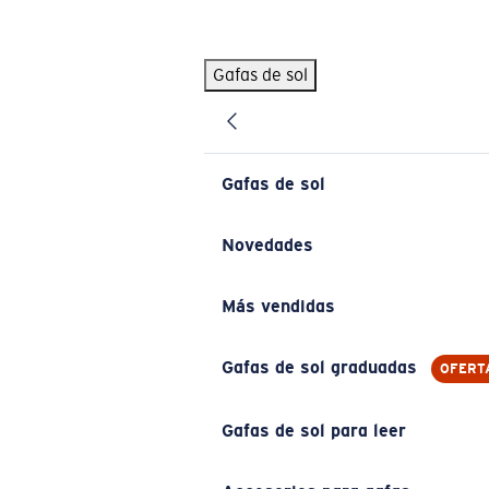
Skip to main content
Gafas de sol
BÚSQUEDAS POPULARES
Pilothouse PRO Limited Edition Pack
Exclusivo
Gafas de sol personalizadas
Nuevo
Gafas de sol
Los más vendidos de gafas de sol
Gafas de sol graduadas
Novedades
Novedades en gafas de sol
Más vendidas
ENLACES ÚTILES
Lentes de recambio
Gafas de sol graduadas
OFERT
Garantía y reparación
Gafas de sol para leer
Gafas graduadas