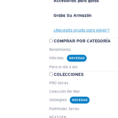
Accesorios para gafas
Graba Su Armazón
¿Necesita ayuda para elegir?
COMPRAR POR CATEGORÍA
Rendimiento
Híbridas
NOVEDAD
Para el dia a dia
COLECCIONES
PRO Series
Colección Del Mar
Untangled
NOVEDAD
Pathfinder Series
NEXT-GEN