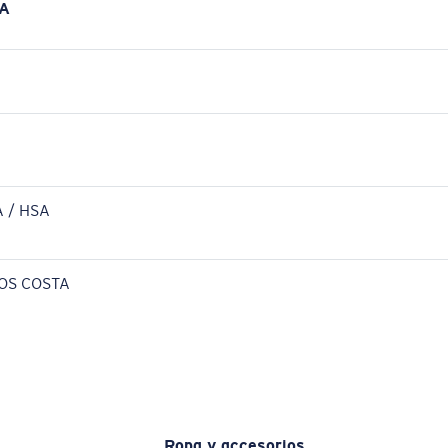
A
 / HSA
OS COSTA
Ropa y accesorios