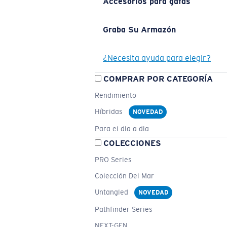
Accesorios para gafas
Graba Su Armazón
¿Necesita ayuda para elegir?
COMPRAR POR CATEGORÍA
Rendimiento
Híbridas
NOVEDAD
Para el dia a dia
COLECCIONES
PRO Series
Colección Del Mar
Untangled
NOVEDAD
Pathfinder Series
NEXT-GEN