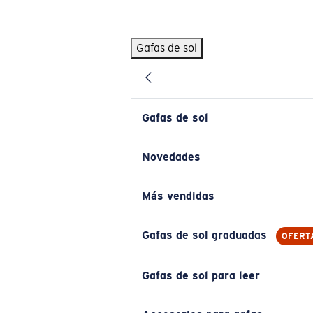
Skip to main content
Gafas de sol
BÚSQUEDAS POPULARES
Pilothouse PRO Limited Edition Pack
Exclusivo
Gafas de sol personalizadas
Nuevo
Gafas de sol
Los más vendidos de gafas de sol
Gafas de sol graduadas
Novedades
Novedades en gafas de sol
Más vendidas
ENLACES ÚTILES
Lentes de recambio
Gafas de sol graduadas
OFERT
Garantía y reparación
Gafas de sol para leer
Gafas graduadas