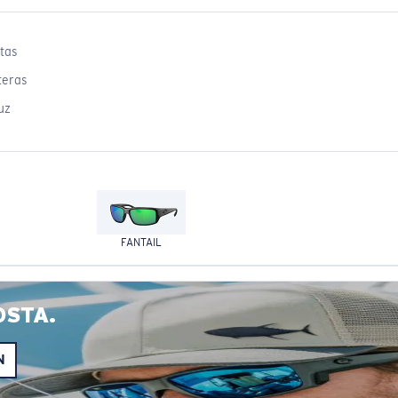
tas
teras
uz
FANTAIL
OSTA.
N