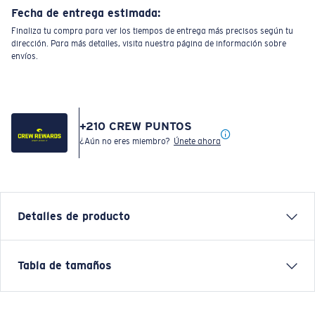
Fecha de entrega estimada:
Finaliza tu compra para ver los tiempos de entrega más precisos según tu
dirección. Para más detalles, visita nuestra página de información sobre
envíos.
+
210
CREW PUNTOS
¿Aún no eres miembro?
Únete ahora
Detalles de producto
Inspired by water and fueled by adventure, Costa T-
Tabla de tamaños
shirts are more than apparel—they're part of the
journey.