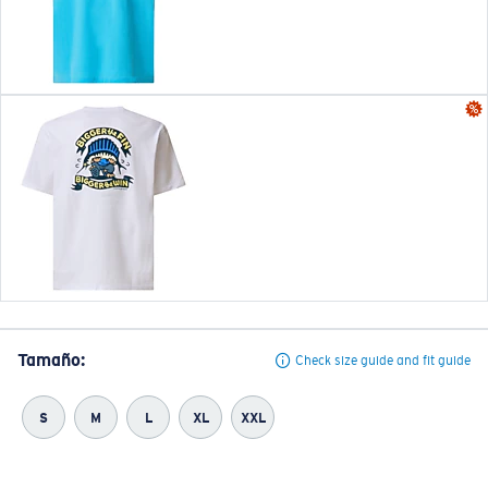
Tamaño:
Check size guide and fit guide
S
M
L
XL
XXL