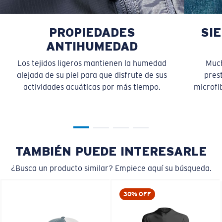
PROPIEDADES
SI
ANTIHUMEDAD
Los tejidos ligeros mantienen la humedad
Much
alejada de su piel para que disfrute de sus
pres
actividades acuáticas por más tiempo.
microfib
TAMBIÉN PUEDE INTERESARLE
¿Busca un producto similar? Empiece aquí su búsqueda.
30% OFF