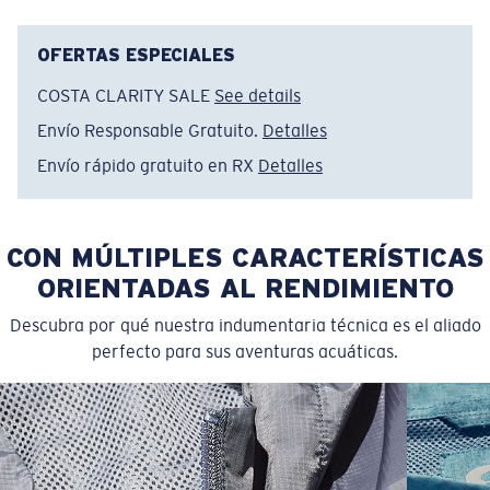
Nombre del modelo:
Big Fin Big Win
Artículo n.°:
FQA401332-7CR
OFERTAS ESPECIALES
Color:
Eucalyptus
COSTA CLARITY SALE
See details
Tamaño:
XXL
Envío Responsable Gratuito.
Detalles
Envío rápido gratuito en RX
Detalles
CON MÚLTIPLES CARACTERÍSTICAS
ORIENTADAS AL RENDIMIENTO
Descubra por qué nuestra indumentaria técnica es el aliado
perfecto para sus aventuras acuáticas.