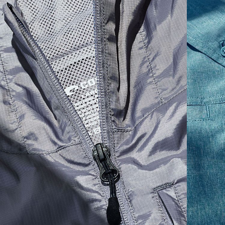
SIZES
1. CHEST
2. BODY LENGTH
3. SLEEVE LENGTH
S
19"
27”
7 ¾”
M
21"
28"
8 ¼”
L
23”
29”
8 ¾”
XL
25”
30”
9 ¼”
XXL
27”
31”
9 ¾”