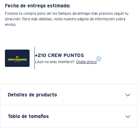
Fecha de entrega estimada:
Finaliza tu compra para ver los tiempos de entrega más precisos según tu
dirección. Para más detalles, visita nuestra página de información sobre
envíos.
+
210
CREW PUNTOS
¿Aún no eres miembro?
Únete ahora
Detalles de producto
Inspired by water and fueled by adventure, Costa T-
Tabla de tamaños
shirts are more than apparel—they're part of the
journey.