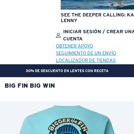
SEE THE DEEPER CALLING: KA
LENNY
INICIAR SESIÓN / CREAR UN
CUENTA
OBTENER APOYO
SEGUIMIENTO DE UN ENVÍO
LOCALIZADOR DE TIENDAS
30% DE DESCUENTO EN LENTES CON RECETA
BIG FIN BIG WIN
OBJETIVO ACTUALIZADO
¡AGREGADO AL CARRITO!
Precio:
Sin cargo
Cantidad:
Precio:
Sin cargo