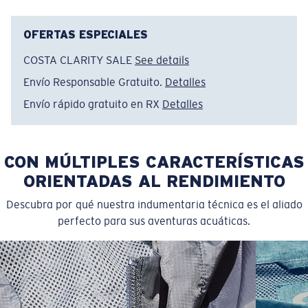
Nombre del modelo:
Big Fin Big Win
Artículo n.°:
FQA401332-74T
OFERTAS ESPECIALES
Color:
Fresco
COSTA CLARITY SALE
See details
Tamaño:
S
Envío Responsable Gratuito.
Detalles
Envío rápido gratuito en RX
Detalles
CON MÚLTIPLES CARACTERÍSTICAS
ORIENTADAS AL RENDIMIENTO
Descubra por qué nuestra indumentaria técnica es el aliado
perfecto para sus aventuras acuáticas.