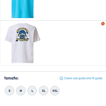
Tamaño:
Check size guide and fit guide
S
M
L
XL
XXL