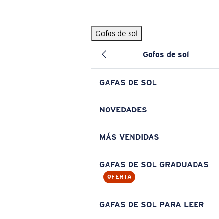
Skip to main content
Gafas de sol
BÚSQUEDAS POPULARES
Gafas de sol
Pilothouse PRO Limited Edition Pack
Exclusivo
Gafas de sol personalizadas
Nuevo
GAFAS DE SOL
Los más vendidos de gafas de sol
Gafas de sol graduadas
NOVEDADES
Novedades en gafas de sol
MÁS VENDIDAS
ENLACES ÚTILES
Lentes de recambio
GAFAS DE SOL GRADUADAS
OFERTA
Garantía y reparación
Gafas graduadas
GAFAS DE SOL PARA LEER