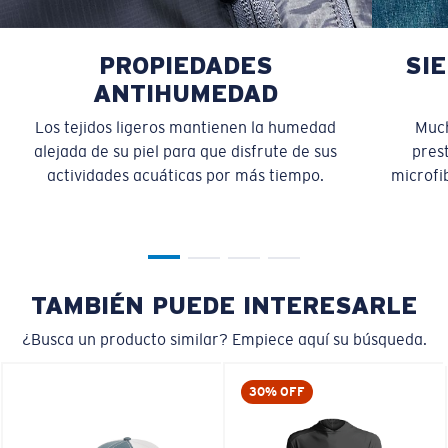
PROPIEDADES
SI
ANTIHUMEDAD
Los tejidos ligeros mantienen la humedad
Much
alejada de su piel para que disfrute de sus
pres
actividades acuáticas por más tiempo.
microfib
TAMBIÉN PUEDE INTERESARLE
¿Busca un producto similar? Empiece aquí su búsqueda.
30% OFF