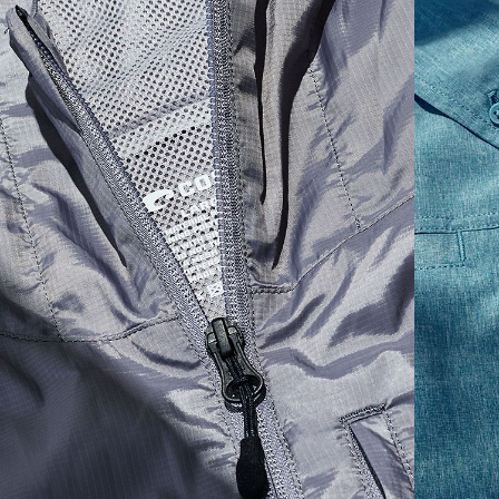
SIZES
1. CHEST
2. BODY LENGTH
3. SLEEVE LENGTH
S
19"
27”
7 ¾”
M
21"
28"
8 ¼”
L
23”
29”
8 ¾”
XL
25”
30”
9 ¼”
XXL
27”
31”
9 ¾”