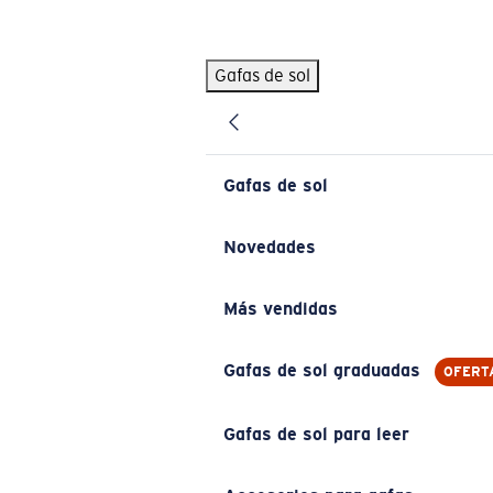
Skip to main content
Gafas de sol
BÚSQUEDAS POPULARES
Pilothouse PRO Limited Edition Pack
Exclusivo
Gafas de sol personalizadas
Nuevo
Gafas de sol
Los más vendidos de gafas de sol
Gafas de sol graduadas
Novedades
Novedades en gafas de sol
Más vendidas
ENLACES ÚTILES
Lentes de recambio
Gafas de sol graduadas
OFERT
Garantía y reparación
Gafas de sol para leer
Gafas graduadas