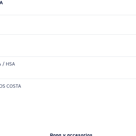
A
 / HSA
OS COSTA
Ropa y accesorios