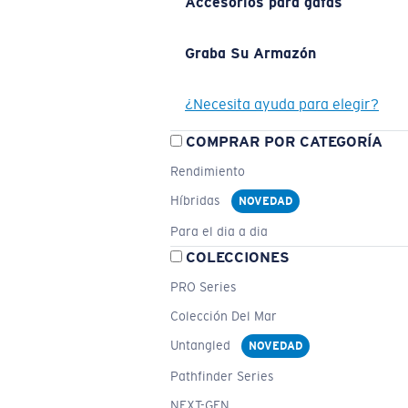
Accesorios para gafas
Graba Su Armazón
¿Necesita ayuda para elegir?
COMPRAR POR CATEGORÍA
Rendimiento
Híbridas
NOVEDAD
Para el dia a dia
COLECCIONES
PRO Series
Colección Del Mar
Untangled
NOVEDAD
Pathfinder Series
NEXT-GEN