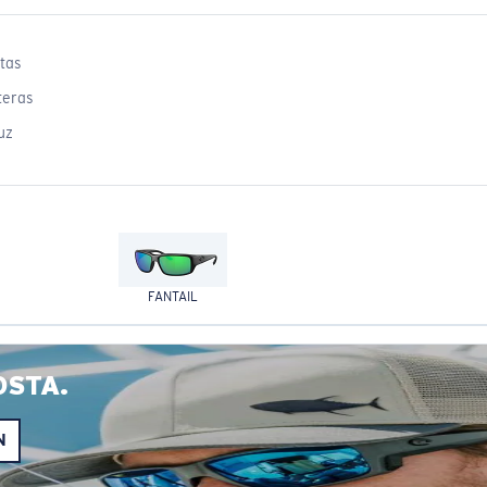
tas
teras
uz
FANTAIL
OSTA.
N