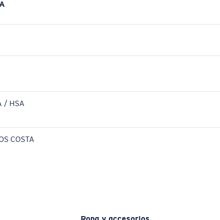
A
 / HSA
OS COSTA
Ropa y accesorios