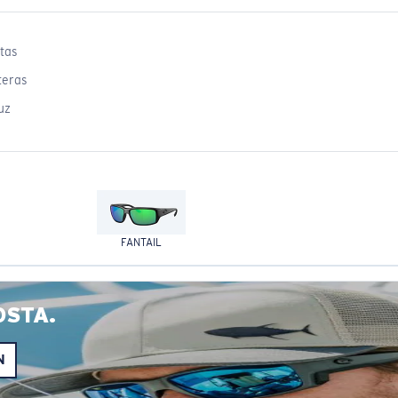
tas
teras
uz
FANTAIL
OSTA.
N