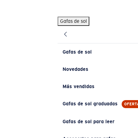
Skip to main content
Gafas de sol
BÚSQUEDAS POPULARES
Pilothouse PRO Limited Edition Pack
Exclusivo
Gafas de sol personalizadas
Nuevo
Gafas de sol
Los más vendidos de gafas de sol
Gafas de sol graduadas
Novedades
Novedades en gafas de sol
Más vendidas
ENLACES ÚTILES
Lentes de recambio
Gafas de sol graduadas
OFERT
Garantía y reparación
Gafas de sol para leer
Gafas graduadas