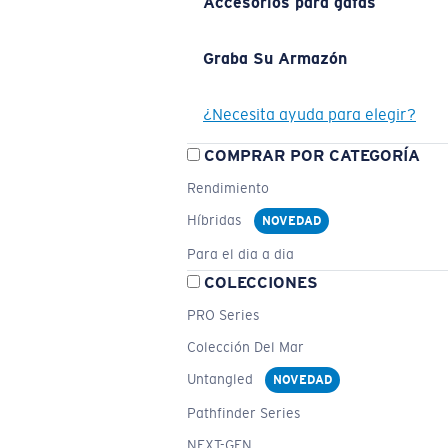
Accesorios para gafas
Graba Su Armazón
¿Necesita ayuda para elegir?
COMPRAR POR CATEGORÍA
Rendimiento
Híbridas
NOVEDAD
Para el dia a dia
COLECCIONES
PRO Series
Colección Del Mar
Untangled
NOVEDAD
Pathfinder Series
NEXT-GEN