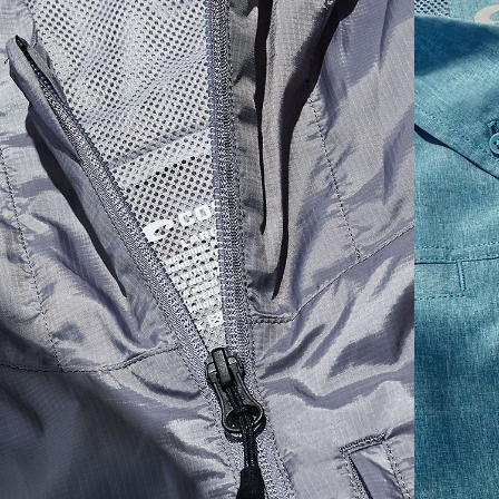
SIZES
1. WAIST
2. LENGTH
3. FRONT RISE
4. THIGH WIDE
30
35 1/2
20
11 7/8
13 5/8
32
36 1/2
20 1/4
11 7/8
13 7/8
34
37 1/2
20 1/2
12 1/8
14 1/8
36
39 1/2
21
12 7/8
15 5/8
38
41 1/2
21 1/2
13 1/8
15 1/8
40
43 1/2
22
13 7/8
15 5/8