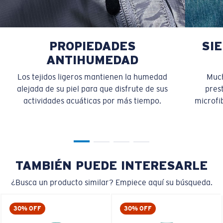
PROPIEDADES
SI
ANTIHUMEDAD
Los tejidos ligeros mantienen la humedad
Much
alejada de su piel para que disfrute de sus
pres
actividades acuáticas por más tiempo.
microfib
TAMBIÉN PUEDE INTERESARLE
¿Busca un producto similar? Empiece aquí su búsqueda.
30% OFF
30% OFF