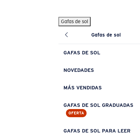
Skip to main content
Gafas de sol
BÚSQUEDAS POPULARES
Gafas de sol
Pilothouse PRO Limited Edition Pack
Exclusivo
Gafas de sol personalizadas
Nuevo
GAFAS DE SOL
Los más vendidos de gafas de sol
Gafas de sol graduadas
NOVEDADES
Novedades en gafas de sol
MÁS VENDIDAS
ENLACES ÚTILES
Lentes de recambio
GAFAS DE SOL GRADUADAS
OFERTA
Garantía y reparación
Gafas graduadas
GAFAS DE SOL PARA LEER