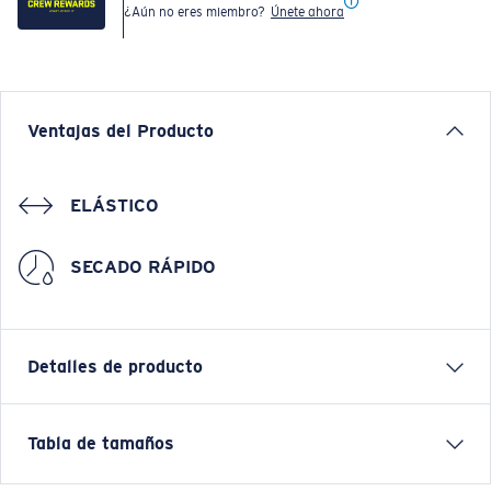
¿Aún no eres miembro?
Únete ahora
Ventajas del Producto
ELÁSTICO
SECADO RÁPIDO
Detalles de producto
The Pathfinder Walkshort is built for the in-between—
Tabla de tamaños
where land meets water and adventure meets