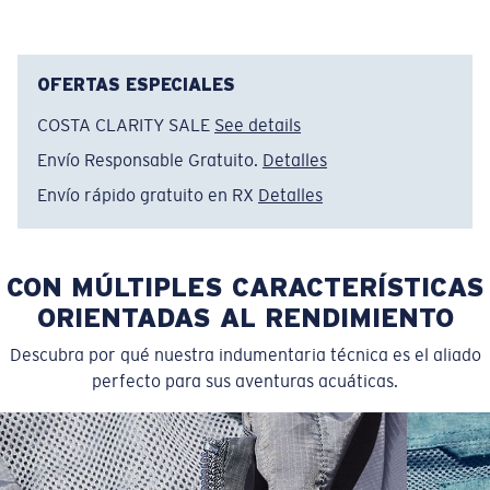
everyday life. Inspired by coastal travel and long days
outdoors, this style blends comfort with purpose.
Whether you’re navigating new cities or familiar
shorelines, it’s made for movement and discovery.
OFERTAS ESPECIALES
COSTA CLARITY SALE
See details
Nombre del modelo:
Pathfinder Walkshort
Artículo n.°:
FQA401339-03I
Envío Responsable Gratuito.
Detalles
Color:
Negro deslavado
Envío rápido gratuito en RX
Detalles
Tamaño:
38
CON MÚLTIPLES CARACTERÍSTICAS
ORIENTADAS AL RENDIMIENTO
Descubra por qué nuestra indumentaria técnica es el aliado
perfecto para sus aventuras acuáticas.