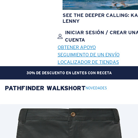
SEE THE DEEPER CALLING: KA
LENNY
INICIAR SESIÓN / CREAR UN
CUENTA
OBTENER APOYO
SEGUIMIENTO DE UN ENVÍO
LOCALIZADOR DE TIENDAS
30% DE DESCUENTO EN LENTES CON RECETA
PATHFINDER WALKSHORT
OBJETIVO ACTUALIZADO
¡AGREGADO AL CARRITO!
NOVEDADES
Precio:
Sin cargo
Cantidad:
Precio:
Sin cargo