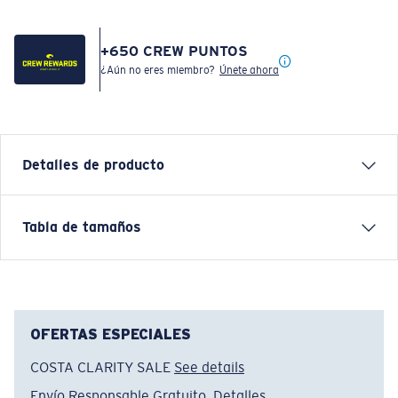
+
650
CREW PUNTOS
¿Aún no eres miembro?
Únete ahora
Detalles de producto
Tabla de tamaños
Nombre del modelo:
Sundown Polo
Artículo n.°:
FQA401340-77C
Color:
Verde Militar
Tamaño:
M
OFERTAS ESPECIALES
COSTA CLARITY SALE
See details
Envío Responsable Gratuito.
Detalles