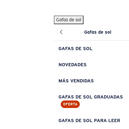
Skip to main content
Gafas de sol
BÚSQUEDAS POPULARES
Gafas de sol
Pilothouse PRO Limited Edition Pack
Exclusivo
Gafas de sol personalizadas
Nuevo
GAFAS DE SOL
Los más vendidos de gafas de sol
Gafas de sol graduadas
NOVEDADES
Novedades en gafas de sol
MÁS VENDIDAS
ENLACES ÚTILES
Lentes de recambio
GAFAS DE SOL GRADUADAS
OFERTA
Garantía y reparación
Gafas graduadas
GAFAS DE SOL PARA LEER