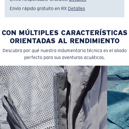
Envío rápido gratuito en RX
Detalles
CON MÚLTIPLES CARACTERÍSTICAS
ORIENTADAS AL RENDIMIENTO
Descubra por qué nuestra indumentaria técnica es el aliado
perfecto para sus aventuras acuáticas.
SIZES
1. CHEST
2. BODY LENGTH
3. SLEEVE LENGTH
S
19"
27”
7 ¾”
M
21"
28"
8 ¼”
L
23”
29”
8 ¾”