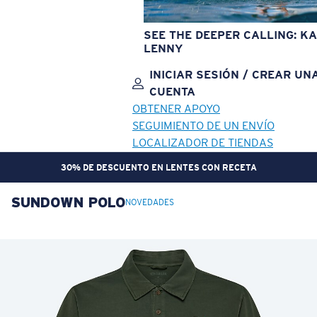
SEE THE DEEPER CALLING: KA
LENNY
INICIAR SESIÓN / CREAR UN
CUENTA
OBTENER APOYO
SEGUIMIENTO DE UN ENVÍO
LOCALIZADOR DE TIENDAS
30% DE DESCUENTO EN LENTES CON RECETA
SUNDOWN POLO
OBJETIVO ACTUALIZADO
¡AGREGADO AL CARRITO!
NOVEDADES
Precio:
Sin cargo
Cantidad:
Precio:
Sin cargo