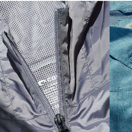
SIZES
1. WAIST
2. LENGTH
3. FRONT RISE
4. THIGH WIDE
30
35 1/2
20
11 7/8
13 5/8
32
36 1/2
20 1/4
11 7/8
13 7/8
34
37 1/2
20 1/2
12 1/8
14 1/8
36
39 1/2
21
12 7/8
15 5/8
38
41 1/2
21 1/2
13 1/8
15 1/8
40
43 1/2
22
13 7/8
15 5/8