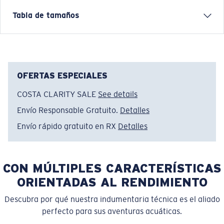
The Jetty Short captures the easy rhythm of life near
Tabla de tamaños
the water. Inspired by dock days, salt air, and warm
afternoons, it’s designed for comfort and versatility.
From sunrise boat rides to sunset walks, this short
carries the laid-back spirit of coastal living.
OFERTAS ESPECIALES
Nombre del modelo:
Jetty Short
COSTA CLARITY SALE
See details
Artículo n.°:
FQA401341-6ZY
Color:
Low Tide
Envío Responsable Gratuito.
Detalles
Tamaño:
M
Envío rápido gratuito en RX
Detalles
CON MÚLTIPLES CARACTERÍSTICAS
ORIENTADAS AL RENDIMIENTO
Descubra por qué nuestra indumentaria técnica es el aliado
perfecto para sus aventuras acuáticas.