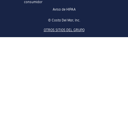
consumidor
Aviso de HIPAA
© Costa Del Mar, Inc.
OTROS SITIOS DEL GRUPO