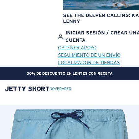
SEE THE DEEPER CALLING: KA
LENNY
INICIAR SESIÓN / CREAR UN
CUENTA
OBTENER APOYO
SEGUIMIENTO DE UN ENVÍO
LOCALIZADOR DE TIENDAS
30% DE DESCUENTO EN LENTES CON RECETA
JETTY SHORT
OBJETIVO ACTUALIZADO
¡AGREGADO AL CARRITO!
NOVEDADES
Precio:
Sin cargo
Cantidad:
Precio:
Sin cargo