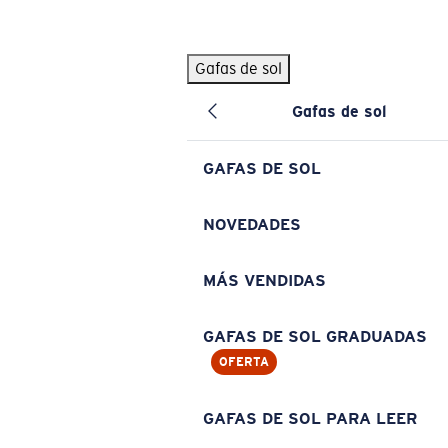
Skip to main content
Gafas de sol
BÚSQUEDAS POPULARES
Gafas de sol
Pilothouse PRO Limited Edition Pack
Exclusivo
Gafas de sol personalizadas
Nuevo
GAFAS DE SOL
Los más vendidos de gafas de sol
Gafas de sol graduadas
NOVEDADES
Novedades en gafas de sol
MÁS VENDIDAS
ENLACES ÚTILES
Lentes de recambio
GAFAS DE SOL GRADUADAS
OFERTA
Garantía y reparación
Gafas graduadas
GAFAS DE SOL PARA LEER