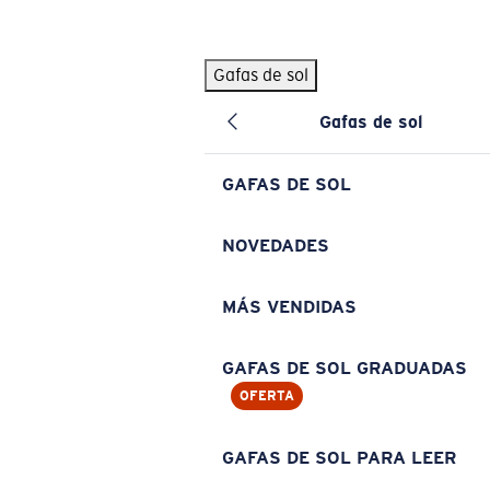
Skip to main content
Gafas de sol
BÚSQUEDAS POPULARES
Gafas de sol
Pilothouse PRO Limited Edition Pack
Exclusivo
Gafas de sol personalizadas
Nuevo
GAFAS DE SOL
Los más vendidos de gafas de sol
Gafas de sol graduadas
NOVEDADES
Novedades en gafas de sol
MÁS VENDIDAS
ENLACES ÚTILES
Lentes de recambio
GAFAS DE SOL GRADUADAS
OFERTA
Garantía y reparación
Gafas graduadas
GAFAS DE SOL PARA LEER