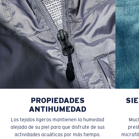
40
43 1/2
22
13 7/8
15 5/8
PROPIEDADES
SI
ANTIHUMEDAD
Los tejidos ligeros mantienen la humedad
Much
alejada de su piel para que disfrute de sus
pres
actividades acuáticas por más tiempo.
microfib