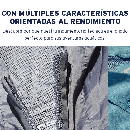
CON MÚLTIPLES CARACTERÍSTICAS
ORIENTADAS AL RENDIMIENTO
Descubra por qué nuestra indumentaria técnica es el aliado
perfecto para sus aventuras acuáticas.
SIZES
1. WAIST
2. LENGTH
3. FRONT RISE
4. THIGH WIDE
30
35 1/2
20
11 7/8
13 5/8
32
36 1/2
20 1/4
11 7/8
13 7/8
34
37 1/2
20 1/2
12 1/8
14 1/8
36
39 1/2
21
12 7/8
15 5/8
38
41 1/2
21 1/2
13 1/8
15 1/8