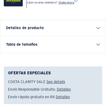
¿Aún no eres miembro?
Únete ahora
Detalles de producto
Relaxed and effortless, the Jetty Del Mar draws
Tabla de tamaños
inspiration from Southern California beaches and long
summer evenings. Built for downtime and warm-
weather adventure, it reflects Costa’s balance of
function and lifestyle—where comfort meets the coast.
OFERTAS ESPECIALES
Nombre del modelo:
Jetty Del Mar
COSTA CLARITY SALE
See details
Artículo n.°:
FQA401342-7CR
Color:
Eucalyptus
Envío Responsable Gratuito.
Detalles
Tamaño:
S
Envío rápido gratuito en RX
Detalles