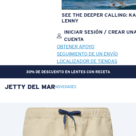
SEE THE DEEPER CALLING: KA
LENNY
INICIAR SESIÓN / CREAR UN
CUENTA
OBTENER APOYO
SEGUIMIENTO DE UN ENVÍO
LOCALIZADOR DE TIENDAS
30% DE DESCUENTO EN LENTES CON RECETA
JETTY DEL MAR
OBJETIVO ACTUALIZADO
¡AGREGADO AL CARRITO!
NOVEDADES
Precio:
Sin cargo
Cantidad:
Precio:
Sin cargo