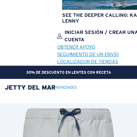
SEE THE DEEPER CALLING: KA
LENNY
INICIAR SESIÓN / CREAR UN
CUENTA
OBTENER APOYO
SEGUIMIENTO DE UN ENVÍO
LOCALIZADOR DE TIENDAS
30% DE DESCUENTO EN LENTES CON RECETA
JETTY DEL MAR
OBJETIVO ACTUALIZADO
¡AGREGADO AL CARRITO!
NOVEDADES
Precio:
Sin cargo
Cantidad:
Precio:
Sin cargo