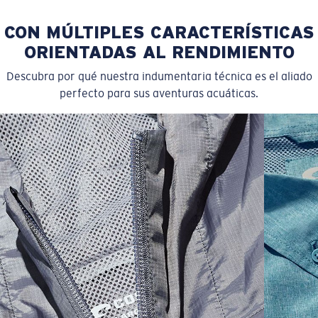
CON MÚLTIPLES CARACTERÍSTICAS
ORIENTADAS AL RENDIMIENTO
Descubra por qué nuestra indumentaria técnica es el aliado
perfecto para sus aventuras acuáticas.
SIZES
1. WAIST
2. LENGTH
3. FRONT RISE
4. THIGH WIDE
30
35 1/2
20
11 7/8
13 5/8
32
36 1/2
20 1/4
11 7/8
13 7/8
34
37 1/2
20 1/2
12 1/8
14 1/8
36
39 1/2
21
12 7/8
15 5/8
38
41 1/2
21 1/2
13 1/8
15 1/8