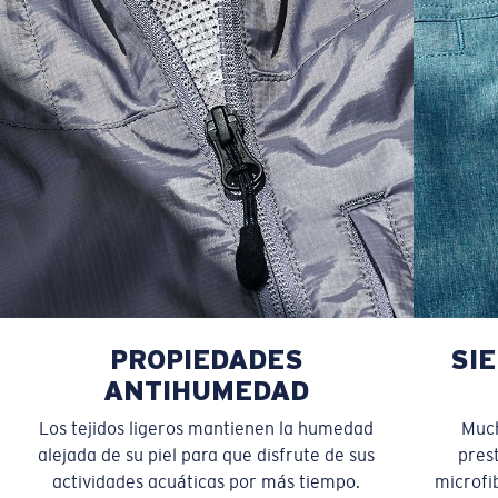
40
43 1/2
22
13 7/8
15 5/8
PROPIEDADES
SI
ANTIHUMEDAD
Los tejidos ligeros mantienen la humedad
Much
alejada de su piel para que disfrute de sus
pres
actividades acuáticas por más tiempo.
microfib