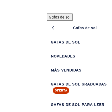
Skip to main content
Gafas de sol
BÚSQUEDAS POPULARES
Gafas de sol
Pilothouse PRO Limited Edition Pack
Exclusivo
Gafas de sol personalizadas
Nuevo
GAFAS DE SOL
Los más vendidos de gafas de sol
Gafas de sol graduadas
NOVEDADES
Novedades en gafas de sol
MÁS VENDIDAS
ENLACES ÚTILES
Lentes de recambio
GAFAS DE SOL GRADUADAS
OFERTA
Garantía y reparación
Gafas graduadas
GAFAS DE SOL PARA LEER