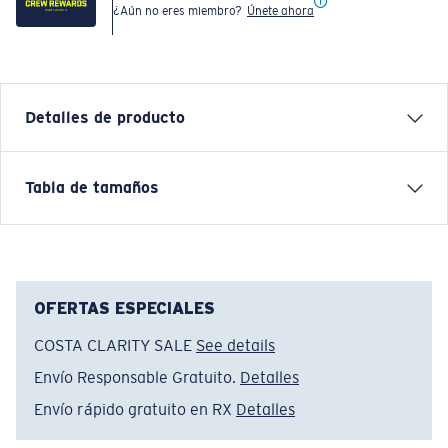
¿Aún no eres miembro?
Únete ahora
Detalles de producto
Relaxed and effortless, the Jetty Del Mar draws
Tabla de tamaños
inspiration from Southern California beaches and long
summer evenings. Built for downtime and warm-
weather adventure, it reflects Costa’s balance of
function and lifestyle—where comfort meets the coast.
OFERTAS ESPECIALES
Nombre del modelo:
Jetty Del Mar
COSTA CLARITY SALE
See details
Artículo n.°:
FQA401342-29D
Color:
Deck Gray
Envío Responsable Gratuito.
Detalles
Tamaño:
XXL
Envío rápido gratuito en RX
Detalles