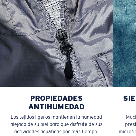
PROPIEDADES
SI
ANTIHUMEDAD
Los tejidos ligeros mantienen la humedad
Much
alejada de su piel para que disfrute de sus
pres
actividades acuáticas por más tiempo.
microfib