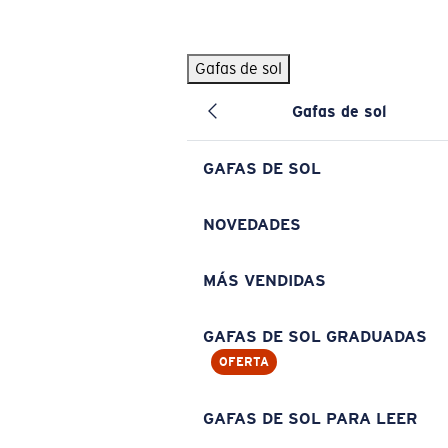
Skip to main content
Gafas de sol
BÚSQUEDAS POPULARES
Gafas de sol
Pilothouse PRO Limited Edition Pack
Exclusivo
Gafas de sol personalizadas
Nuevo
GAFAS DE SOL
Los más vendidos de gafas de sol
Gafas de sol graduadas
NOVEDADES
Novedades en gafas de sol
MÁS VENDIDAS
ENLACES ÚTILES
Lentes de recambio
GAFAS DE SOL GRADUADAS
OFERTA
Garantía y reparación
Gafas graduadas
GAFAS DE SOL PARA LEER