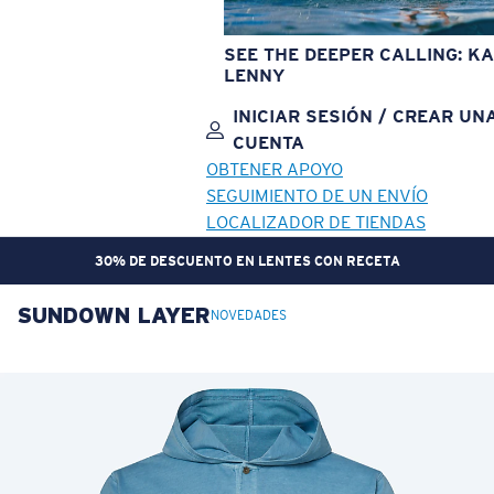
SEE THE DEEPER CALLING: KA
LENNY
INICIAR SESIÓN / CREAR UN
CUENTA
OBTENER APOYO
SEGUIMIENTO DE UN ENVÍO
LOCALIZADOR DE TIENDAS
30% DE DESCUENTO EN LENTES CON RECETA
SUNDOWN LAYER
OBJETIVO ACTUALIZADO
¡AGREGADO AL CARRITO!
NOVEDADES
Precio:
Sin cargo
Cantidad:
Precio:
Sin cargo