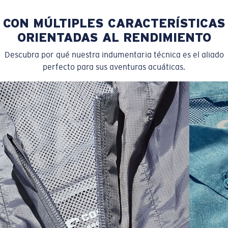
CON MÚLTIPLES CARACTERÍSTICAS
ORIENTADAS AL RENDIMIENTO
Descubra por qué nuestra indumentaria técnica es el aliado
perfecto para sus aventuras acuáticas.
SIZES
1. CHEST
2. HIPS LENGTH
3. SLEEVE LENGTH
S
20
27 3/4
26
M
21
28 3/4
26 1/2
L
22
29 3/4
27
XL
23
30 3/4
27 1/2
2XL
24
31 3/4
28