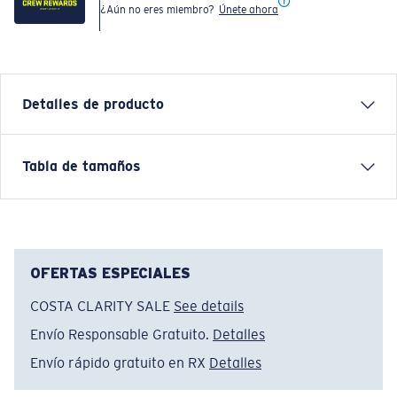
¿Aún no eres miembro?
Únete ahora
Detalles de producto
Designed for cooler coastal evenings, this Sundown
Tabla de tamaños
Layer reflects Costa’s laid-back lifestyle and love of
transition moments—from day to night, sun to shade.
Nombre del modelo:
Sundown Layer
Artículo n.°:
FQA401343-6ZY
OFERTAS ESPECIALES
Color:
Low Tide
COSTA CLARITY SALE
See details
Tamaño:
M
Envío Responsable Gratuito.
Detalles
Envío rápido gratuito en RX
Detalles