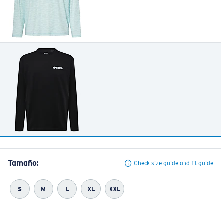
Tamaño:
Check size guide and fit guide
S
M
L
XL
XXL