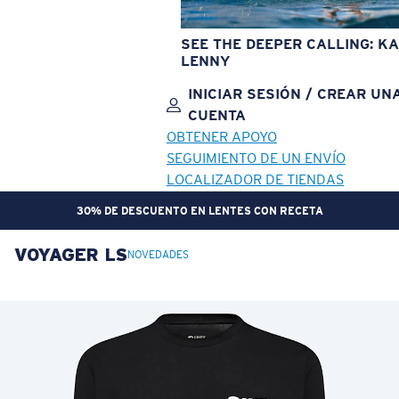
SEE THE DEEPER CALLING: KA
LENNY
INICIAR SESIÓN / CREAR UN
CUENTA
OBTENER APOYO
SEGUIMIENTO DE UN ENVÍO
LOCALIZADOR DE TIENDAS
30% DE DESCUENTO EN LENTES CON RECETA
VOYAGER LS
OBJETIVO ACTUALIZADO
¡AGREGADO AL CARRITO!
NOVEDADES
Precio:
Sin cargo
Cantidad:
Precio:
Sin cargo