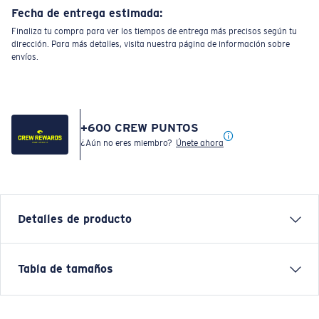
Fecha de entrega estimada:
Finaliza tu compra para ver los tiempos de entrega más precisos según tu
dirección. Para más detalles, visita nuestra página de información sobre
envíos.
+
600
CREW PUNTOS
¿Aún no eres miembro?
Únete ahora
Detalles de producto
The Long Sleeve Voyager Crew is made for those who
Tabla de tamaños
follow the sun and the tide. Inspired by long days on
open water and the pursuit of adventure, this piece