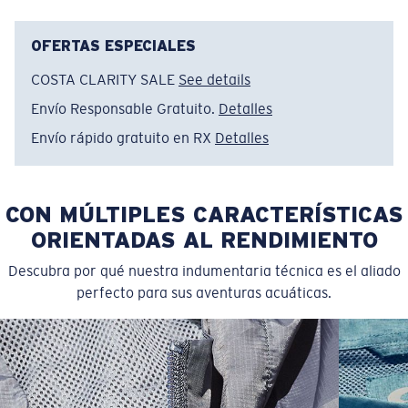
represents Costa’s commitment to performance with
purpose. A staple for anglers, travelers, and anyone
who lives life outdoors.
OFERTAS ESPECIALES
COSTA CLARITY SALE
See details
Nombre del modelo:
Voyager LS
Artículo n.°:
FQA401346-03I
Envío Responsable Gratuito.
Detalles
Color:
Negro deslavado
Envío rápido gratuito en RX
Detalles
Tamaño:
L
CON MÚLTIPLES CARACTERÍSTICAS
ORIENTADAS AL RENDIMIENTO
Descubra por qué nuestra indumentaria técnica es el aliado
perfecto para sus aventuras acuáticas.