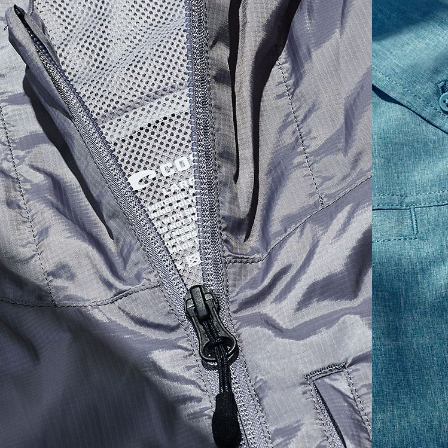
SIZES
1. CHEST
2. BODY LENGTH
3. SLEEVE LENGTH
S
19"
27”
7 ¾”
M
21"
28"
8 ¼”
L
23”
29”
8 ¾”
XL
25”
30”
9 ¼”
XXL
27”
31”
9 ¾”