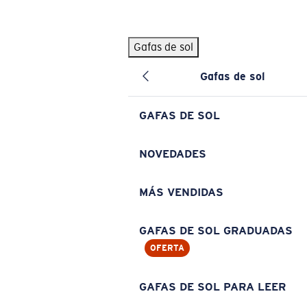
Skip to main content
Gafas de sol
BÚSQUEDAS POPULARES
Gafas de sol
Pilothouse PRO Limited Edition Pack
Exclusivo
Gafas de sol personalizadas
Nuevo
GAFAS DE SOL
Los más vendidos de gafas de sol
Gafas de sol graduadas
NOVEDADES
Novedades en gafas de sol
MÁS VENDIDAS
ENLACES ÚTILES
Lentes de recambio
GAFAS DE SOL GRADUADAS
OFERTA
Garantía y reparación
Gafas graduadas
GAFAS DE SOL PARA LEER