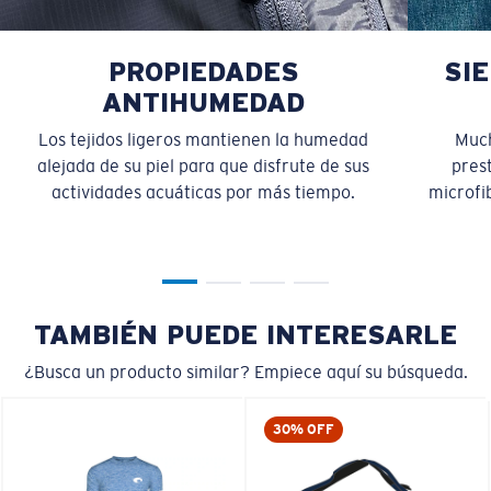
PROPIEDADES
SI
ANTIHUMEDAD
Los tejidos ligeros mantienen la humedad
Much
alejada de su piel para que disfrute de sus
pres
actividades acuáticas por más tiempo.
microfib
TAMBIÉN PUEDE INTERESARLE
¿Busca un producto similar? Empiece aquí su búsqueda.
30% OFF