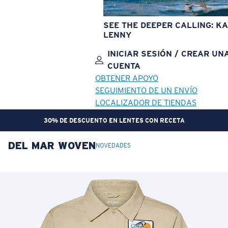
SEE THE DEEPER CALLING: KA
LENNY
INICIAR SESIÓN / CREAR UN
CUENTA
OBTENER APOYO
SEGUIMIENTO DE UN ENVÍO
LOCALIZADOR DE TIENDAS
30% DE DESCUENTO EN LENTES CON RECETA
DEL MAR WOVEN
OBJETIVO ACTUALIZADO
¡AGREGADO AL CARRITO!
NOVEDADES
Precio:
Sin cargo
Cantidad:
Precio:
Sin cargo