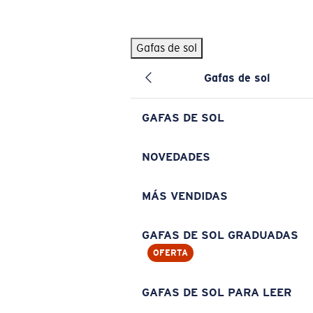
Skip to main content
Gafas de sol
BÚSQUEDAS POPULARES
Gafas de sol
Pilothouse PRO Limited Edition Pack
Exclusivo
Gafas de sol personalizadas
Nuevo
GAFAS DE SOL
Los más vendidos de gafas de sol
Gafas de sol graduadas
NOVEDADES
Novedades en gafas de sol
MÁS VENDIDAS
ENLACES ÚTILES
Lentes de recambio
GAFAS DE SOL GRADUADAS
OFERTA
Garantía y reparación
Gafas graduadas
GAFAS DE SOL PARA LEER