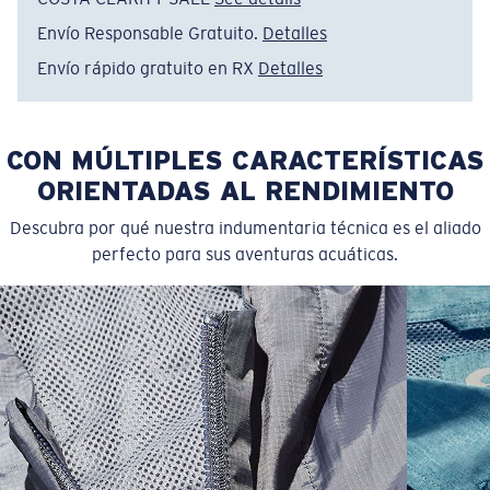
Artículo n.°:
FQA401348-7CR
Envío Responsable Gratuito.
Detalles
Color:
Eucalyptus
Envío rápido gratuito en RX
Detalles
Tamaño:
L
CON MÚLTIPLES CARACTERÍSTICAS
ORIENTADAS AL RENDIMIENTO
Descubra por qué nuestra indumentaria técnica es el aliado
perfecto para sus aventuras acuáticas.
1. HPS
LENGTH
2. CHEST ( 1"
3. SLEEVE LENGTH
SIZES
(FRONT)
BELOW ARMHOLE)
(SHOULDER TO BOTTOM)
S
30,5
21
25 3/4