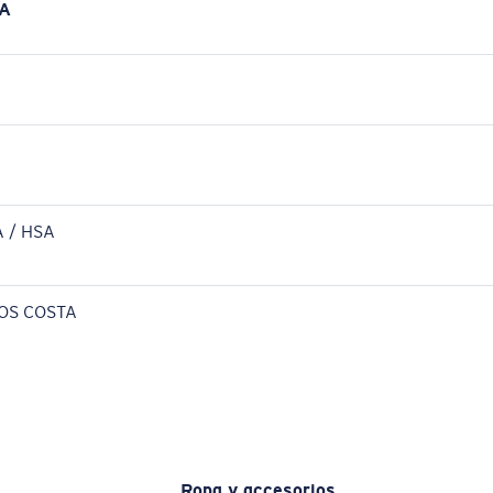
A
 / HSA
OS COSTA
Ropa y accesorios