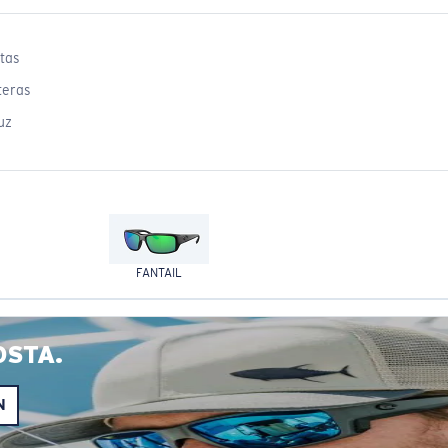
tas
teras
uz
FANTAIL
OSTA.
N