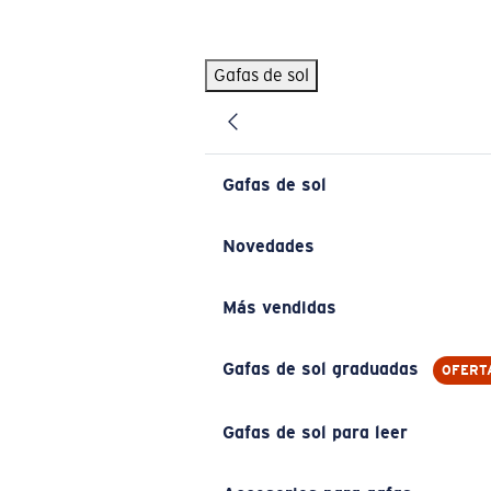
Skip to main content
Gafas de sol
BÚSQUEDAS POPULARES
Pilothouse PRO Limited Edition Pack
Exclusivo
Gafas de sol personalizadas
Nuevo
Gafas de sol
Los más vendidos de gafas de sol
Gafas de sol graduadas
Novedades
Novedades en gafas de sol
Más vendidas
ENLACES ÚTILES
Lentes de recambio
Gafas de sol graduadas
OFERT
Garantía y reparación
Gafas de sol para leer
Gafas graduadas