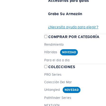
Accesorios para gafas
Graba Su Armazón
¿Necesita ayuda para elegir?
COMPRAR POR CATEGORÍA
Rendimiento
Híbridas
NOVEDAD
Para el dia a dia
COLECCIONES
PRO Series
Colección Del Mar
Untangled
NOVEDAD
Pathfinder Series
NEXT-GEN