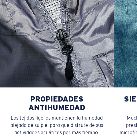
PROPIEDADES
SI
ANTIHUMEDAD
Los tejidos ligeros mantienen la humedad
Much
alejada de su piel para que disfrute de sus
pres
actividades acuáticas por más tiempo.
microfib