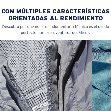
CON MÚLTIPLES CARACTERÍSTICAS
ORIENTADAS AL RENDIMIENTO
Descubra por qué nuestra indumentaria técnica es el aliado
perfecto para sus aventuras acuáticas.
SIZES
1. CHEST
2. BODY LENGTH
3. SLEEVE LENGTH
S
19"
27”
7 ¾”
M
21"
28"
8 ¼”
L
23”
29”
8 ¾”
XL
25”
30”
9 ¼”
XXL
27”
31”
9 ¾”