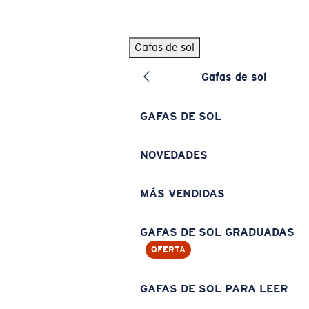
Skip to main content
Gafas de sol
BÚSQUEDAS POPULARES
Gafas de sol
Pilothouse PRO Limited Edition Pack
Exclusivo
Gafas de sol personalizadas
Nuevo
GAFAS DE SOL
Los más vendidos de gafas de sol
Gafas de sol graduadas
NOVEDADES
Novedades en gafas de sol
MÁS VENDIDAS
ENLACES ÚTILES
Lentes de recambio
GAFAS DE SOL GRADUADAS
OFERTA
Garantía y reparación
Gafas graduadas
GAFAS DE SOL PARA LEER