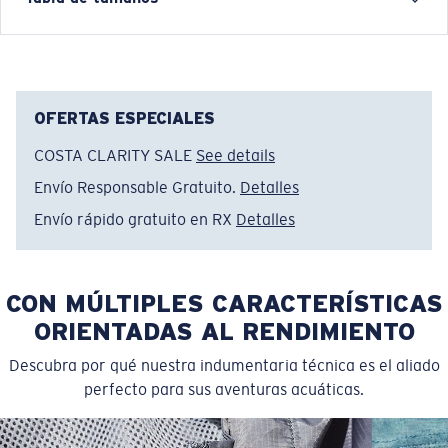
species, destinations, and moments that define Costa’s
lifestyle. The Under the Sea tee is a celebration of life
below the surface, inspired by the color and
movement of marine ecosystems.
OFERTAS ESPECIALES
Nombre del modelo:
Under The Sea
COSTA CLARITY SALE
See details
Artículo n.°:
FQA401353-760
Color:
Verde Musgo
Envío Responsable Gratuito.
Detalles
Tamaño:
XXL
Envío rápido gratuito en RX
Detalles
CON MÚLTIPLES CARACTERÍSTICAS
ORIENTADAS AL RENDIMIENTO
Descubra por qué nuestra indumentaria técnica es el aliado
perfecto para sus aventuras acuáticas.