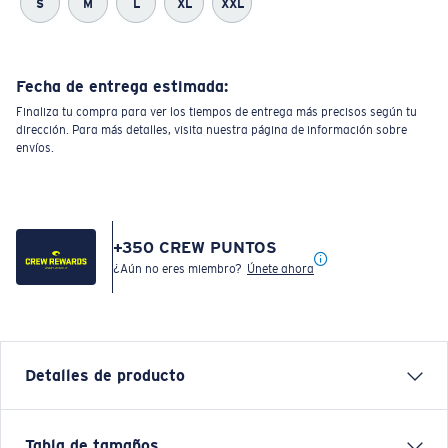
S
M
L
XL
XXL
Fecha de entrega estimada:
Finaliza tu compra para ver los tiempos de entrega más precisos según tu
dirección. Para más detalles, visita nuestra página de información sobre
envíos.
+
350
CREW PUNTOS
¿Aún no eres miembro?
Únete ahora
Detalles de producto
Each graphic tee represents a story from the water—
Tabla de tamaños