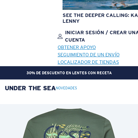
SEE THE DEEPER CALLING: KA
LENNY
INICIAR SESIÓN / CREAR UN
CUENTA
OBTENER APOYO
SEGUIMIENTO DE UN ENVÍO
LOCALIZADOR DE TIENDAS
30% DE DESCUENTO EN LENTES CON RECETA
UNDER THE SEA
OBJETIVO ACTUALIZADO
¡AGREGADO AL CARRITO!
NOVEDADES
Precio:
Sin cargo
Cantidad:
Precio:
Sin cargo