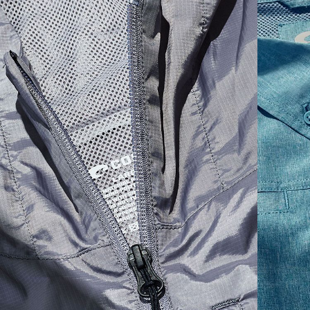
SIZES
1. CHEST
2. BODY LENGTH
3. SLEEVE LENGTH
S
19"
27”
7 ¾”
M
21"
28"
8 ¼”
L
23”
29”
8 ¾”
XL
25”
30”
9 ¼”
XXL
27”
31”
9 ¾”