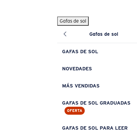
Skip to main content
Gafas de sol
BÚSQUEDAS POPULARES
Gafas de sol
Pilothouse PRO Limited Edition Pack
Exclusivo
Gafas de sol personalizadas
Nuevo
GAFAS DE SOL
Los más vendidos de gafas de sol
Gafas de sol graduadas
NOVEDADES
Novedades en gafas de sol
MÁS VENDIDAS
ENLACES ÚTILES
Lentes de recambio
GAFAS DE SOL GRADUADAS
OFERTA
Garantía y reparación
Gafas graduadas
GAFAS DE SOL PARA LEER