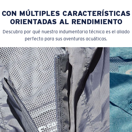
CON MÚLTIPLES CARACTERÍSTICAS
ORIENTADAS AL RENDIMIENTO
Descubra por qué nuestra indumentaria técnica es el aliado
perfecto para sus aventuras acuáticas.
SIZES
1. CHEST
2. BODY LENGTH
3. SLEEVE LENGTH
S
19"
27”
7 ¾”
M
21"
28"
8 ¼”
L
23”
29”
8 ¾”
XL
25”
30”
9 ¼”
XXL
27”
31”
9 ¾”