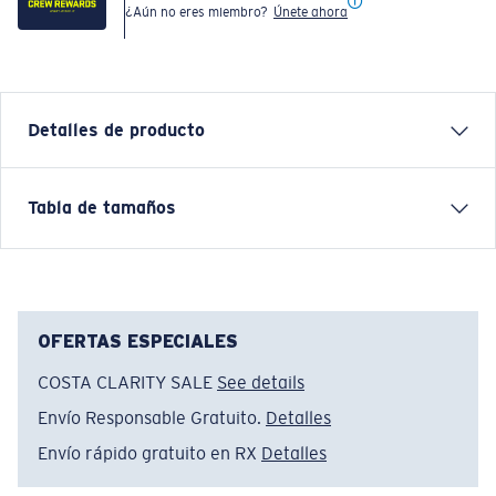
¿Aún no eres miembro?
Únete ahora
Detalles de producto
Each graphic tee represents a story from the water—
Tabla de tamaños
species, destinations, and moments that define Costa’s
lifestyle. The Wordmark Ocean tee is a simple
expression of Costa’s connection to the sea.
Nombre del modelo:
Wordmark Ocean
OFERTAS ESPECIALES
Artículo n.°:
FQA401360-6ZS
COSTA CLARITY SALE
See details
Color:
Channel Blue
Tamaño:
XXL
Envío Responsable Gratuito.
Detalles
Envío rápido gratuito en RX
Detalles