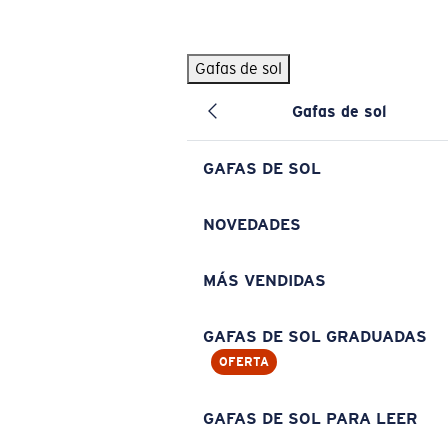
Skip to main content
Gafas de sol
BÚSQUEDAS POPULARES
Gafas de sol
Pilothouse PRO Limited Edition Pack
Exclusivo
Gafas de sol personalizadas
Nuevo
GAFAS DE SOL
Los más vendidos de gafas de sol
Gafas de sol graduadas
NOVEDADES
Novedades en gafas de sol
MÁS VENDIDAS
ENLACES ÚTILES
Lentes de recambio
GAFAS DE SOL GRADUADAS
OFERTA
Garantía y reparación
Gafas graduadas
GAFAS DE SOL PARA LEER