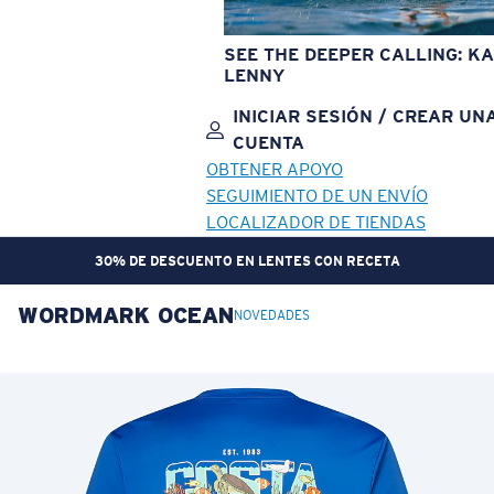
SEE THE DEEPER CALLING: KA
LENNY
INICIAR SESIÓN / CREAR UN
CUENTA
OBTENER APOYO
SEGUIMIENTO DE UN ENVÍO
LOCALIZADOR DE TIENDAS
PREPÁRATE. GANA RECOMPENSAS. | ÚNETE A CREW REWARDS
WORDMARK OCEAN
OBJETIVO ACTUALIZADO
¡AGREGADO AL CARRITO!
NOVEDADES
Precio:
Sin cargo
Cantidad:
Precio:
Sin cargo