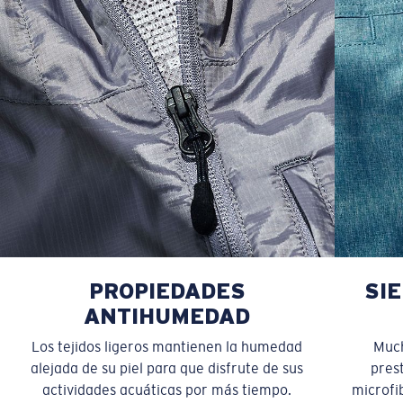
PROPIEDADES
SI
ANTIHUMEDAD
Los tejidos ligeros mantienen la humedad
Much
alejada de su piel para que disfrute de sus
pres
actividades acuáticas por más tiempo.
microfib