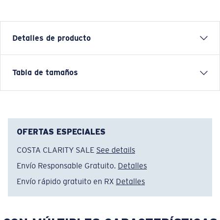
Detalles de producto
Tabla de tamaños
Nombre del modelo:
Psych Rock Marlins
Artículo n.°:
FQA401361-29S
Color:
Plateado
Tamaño:
L
OFERTAS ESPECIALES
COSTA CLARITY SALE
See details
Envío Responsable Gratuito.
Detalles
Envío rápido gratuito en RX
Detalles