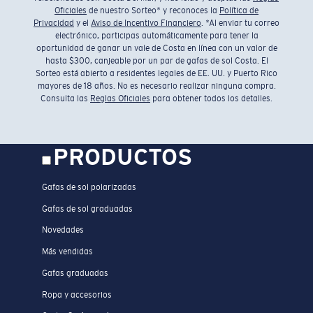
Oficiales
de nuestro Sorteo* y reconoces la
Política de
Privacidad
y el
Aviso de Incentivo Financiero
. *Al enviar tu correo
electrónico, participas automáticamente para tener la
oportunidad de ganar un vale de Costa en línea con un valor de
hasta $300, canjeable por un par de gafas de sol Costa. El
Sorteo está abierto a residentes legales de EE. UU. y Puerto Rico
mayores de 18 años. No es necesario realizar ninguna compra.
Consulta las
Reglas Oficiales
para obtener todos los detalles.
PRODUCTOS
Gafas de sol polarizadas
Gafas de sol graduadas
Novedades
Más vendidas
Gafas graduadas
Ropa y accesorios