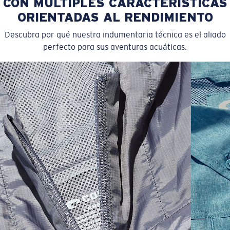
CON MÚLTIPLES CARACTERÍSTICAS
ORIENTADAS AL RENDIMIENTO
Descubra por qué nuestra indumentaria técnica es el aliado
perfecto para sus aventuras acuáticas.
SIZES
1. CHEST
2. BODY LENGTH
3. SLEEVE LENGTH
S
19"
27”
7 ¾”
M
21"
28"
8 ¼”
L
23”
29”
8 ¾”
XL
25”
30”
9 ¼”
XXL
27”
31”
9 ¾”