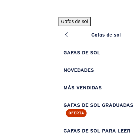
Skip to main content
Gafas de sol
BÚSQUEDAS POPULARES
Gafas de sol
Pilothouse PRO Limited Edition Pack
Exclusivo
Gafas de sol personalizadas
Nuevo
GAFAS DE SOL
Los más vendidos de gafas de sol
Gafas de sol graduadas
NOVEDADES
Novedades en gafas de sol
MÁS VENDIDAS
ENLACES ÚTILES
Lentes de recambio
GAFAS DE SOL GRADUADAS
OFERTA
Garantía y reparación
Gafas graduadas
GAFAS DE SOL PARA LEER