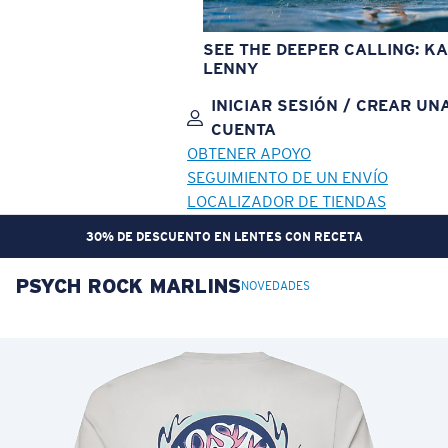
SEE THE DEEPER CALLING: KA
LENNY
INICIAR SESIÓN / CREAR UN
CUENTA
OBTENER APOYO
SEGUIMIENTO DE UN ENVÍO
LOCALIZADOR DE TIENDAS
30% DE DESCUENTO EN LENTES CON RECETA
PSYCH ROCK MARLINS
OBJETIVO ACTUALIZADO
¡AGREGADO AL CARRITO!
NOVEDADES
Precio:
Sin cargo
Cantidad:
Precio:
Sin cargo