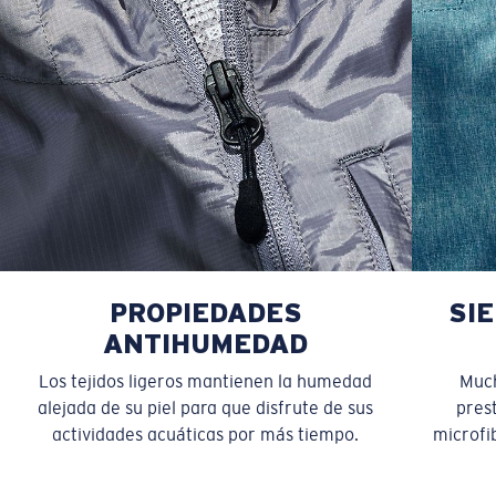
PROPIEDADES
SI
ANTIHUMEDAD
Los tejidos ligeros mantienen la humedad
Much
alejada de su piel para que disfrute de sus
pres
actividades acuáticas por más tiempo.
microfib