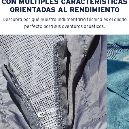
CON MÚLTIPLES CARACTERÍSTICAS
ORIENTADAS AL RENDIMIENTO
Descubra por qué nuestra indumentaria técnica es el aliado
perfecto para sus aventuras acuáticas.
SIZES
1. CHEST
2. BODY LENGTH
3. SLEEVE LENGTH
S
19"
27”
7 ¾”
M
21"
28"
8 ¼”
L
23”
29”
8 ¾”
XL
25”
30”
9 ¼”
XXL
27”
31”
9 ¾”