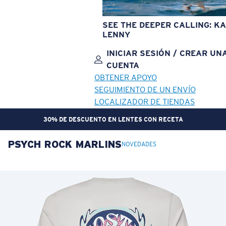
SEE THE DEEPER CALLING: KA
LENNY
INICIAR SESIÓN / CREAR UN
CUENTA
OBTENER APOYO
SEGUIMIENTO DE UN ENVÍO
LOCALIZADOR DE TIENDAS
30% DE DESCUENTO EN LENTES CON RECETA
PSYCH ROCK MARLINS
OBJETIVO ACTUALIZADO
¡AGREGADO AL CARRITO!
NOVEDADES
Precio:
Sin cargo
Cantidad:
Precio:
Sin cargo