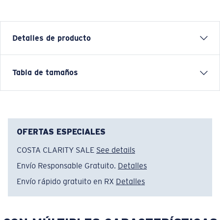
Detalles de producto
Tabla de tamaños
Nombre del modelo:
Psych Rock Marlins
Artículo n.°:
FQA401361-29S
Color:
Plateado
Tamaño:
XL
OFERTAS ESPECIALES
COSTA CLARITY SALE
See details
Envío Responsable Gratuito.
Detalles
Envío rápido gratuito en RX
Detalles