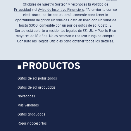
Oficiales
de nuestro Sorteo* y reconoces la
Política de
Privacidad
y el
Aviso de Incentivo Financiero
. *Al enviar tu correo
electrónico, participas automáticamente para tener la
oportunidad de ganar un vale de Costa en línea con un valor de
hasta $300, canjeable por un par de gafas de sol Costa. El
Sorteo está abierto a residentes legales de EE. UU. y Puerto Rico
mayores de 18 años. No es necesario realizar ninguna compra.
Consulta las
Reglas Oficiales
para obtener todos los detalles.
PRODUCTOS
Gafas de sol polarizadas
Gafas de sol graduadas
Novedades
Más vendidas
Gafas graduadas
Ropa y accesorios