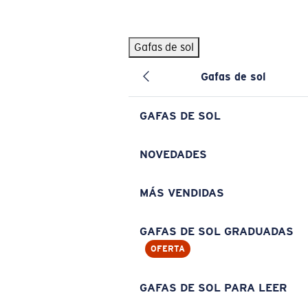
Skip to main content
Gafas de sol
BÚSQUEDAS POPULARES
Gafas de sol
Pilothouse PRO Limited Edition Pack
Exclusivo
Gafas de sol personalizadas
Nuevo
GAFAS DE SOL
Los más vendidos de gafas de sol
Gafas de sol graduadas
NOVEDADES
Novedades en gafas de sol
MÁS VENDIDAS
ENLACES ÚTILES
Lentes de recambio
GAFAS DE SOL GRADUADAS
OFERTA
Garantía y reparación
Gafas graduadas
GAFAS DE SOL PARA LEER