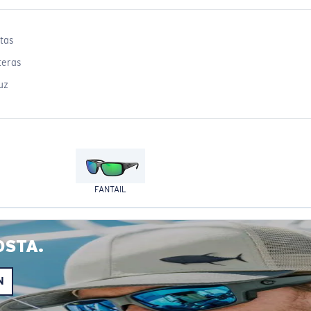
tas
teras
uz
FANTAIL
OSTA.
N