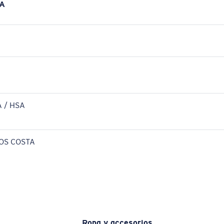
A
 / HSA
OS COSTA
Ropa y accesorios