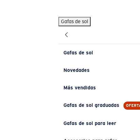
Skip to main content
Gafas de sol
BÚSQUEDAS POPULARES
Pilothouse PRO Limited Edition Pack
Exclusivo
Gafas de sol personalizadas
Nuevo
Gafas de sol
Los más vendidos de gafas de sol
Gafas de sol graduadas
Novedades
Novedades en gafas de sol
Más vendidas
ENLACES ÚTILES
Lentes de recambio
Gafas de sol graduadas
OFERT
Garantía y reparación
Gafas de sol para leer
Gafas graduadas