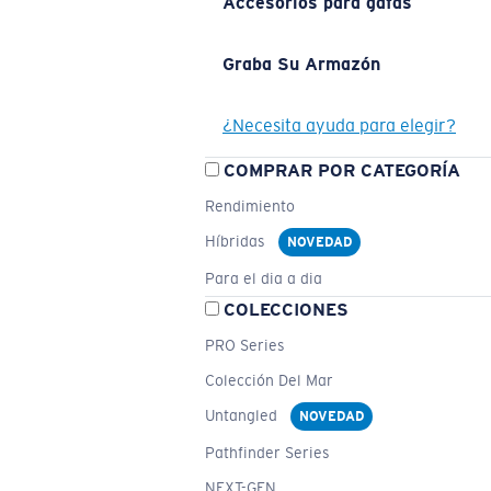
Accesorios para gafas
Graba Su Armazón
¿Necesita ayuda para elegir?
COMPRAR POR CATEGORÍA
Rendimiento
Híbridas
NOVEDAD
Para el dia a dia
COLECCIONES
PRO Series
Colección Del Mar
Untangled
NOVEDAD
Pathfinder Series
NEXT-GEN