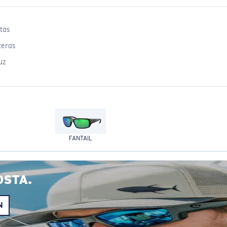
tas
teras
uz
FANTAIL
OSTA.
N