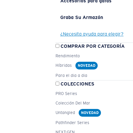
Accesorios para gafas
Graba Su Armazón
¿Necesita ayuda para elegir?
COMPRAR POR CATEGORÍA
Rendimiento
Híbridas
NOVEDAD
Para el dia a dia
COLECCIONES
PRO Series
Colección Del Mar
Untangled
NOVEDAD
Pathfinder Series
NEXT-GEN