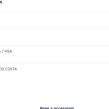
A
 / HSA
OS COSTA
Ropa y accesorios