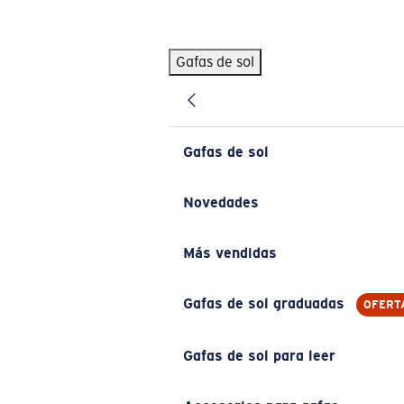
Skip to main content
Gafas de sol
BÚSQUEDAS POPULARES
Pilothouse PRO Limited Edition Pack
Exclusivo
Gafas de sol personalizadas
Nuevo
Gafas de sol
Los más vendidos de gafas de sol
Gafas de sol graduadas
Novedades
Novedades en gafas de sol
Más vendidas
ENLACES ÚTILES
Lentes de recambio
Gafas de sol graduadas
OFERT
Garantía y reparación
Gafas de sol para leer
Gafas graduadas