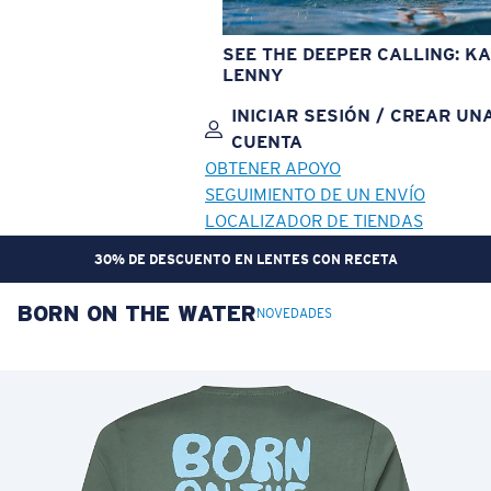
SEE THE DEEPER CALLING: KA
LENNY
INICIAR SESIÓN / CREAR UN
CUENTA
OBTENER APOYO
SEGUIMIENTO DE UN ENVÍO
LOCALIZADOR DE TIENDAS
30% DE DESCUENTO EN LENTES CON RECETA
BORN ON THE WATER
OBJETIVO ACTUALIZADO
¡AGREGADO AL CARRITO!
NOVEDADES
Precio:
Sin cargo
Cantidad:
Precio:
Sin cargo