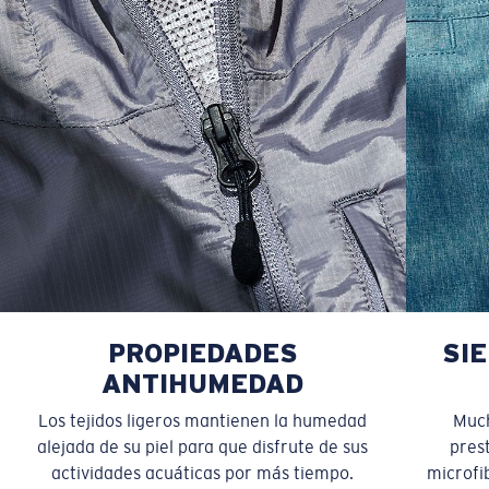
PROPIEDADES
SI
ANTIHUMEDAD
Los tejidos ligeros mantienen la humedad
Much
alejada de su piel para que disfrute de sus
pres
actividades acuáticas por más tiempo.
microfib