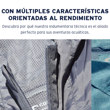
CON MÚLTIPLES CARACTERÍSTICAS
ORIENTADAS AL RENDIMIENTO
Descubra por qué nuestra indumentaria técnica es el aliado
perfecto para sus aventuras acuáticas.
SIZES
1. CHEST
2. BODY LENGTH
3. SLEEVE LENGTH
S
19"
27”
7 ¾”
M
21"
28"
8 ¼”
L
23”
29”
8 ¾”
XL
25”
30”
9 ¼”
XXL
27”
31”
9 ¾”