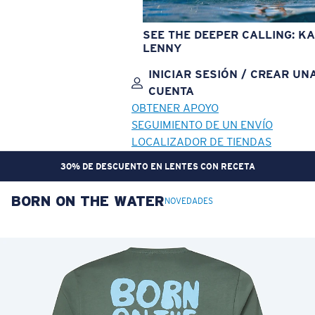
SEE THE DEEPER CALLING: KA
LENNY
INICIAR SESIÓN / CREAR UN
CUENTA
OBTENER APOYO
SEGUIMIENTO DE UN ENVÍO
LOCALIZADOR DE TIENDAS
30% DE DESCUENTO EN LENTES CON RECETA
BORN ON THE WATER
OBJETIVO ACTUALIZADO
¡AGREGADO AL CARRITO!
NOVEDADES
Precio:
Sin cargo
Cantidad:
Precio:
Sin cargo