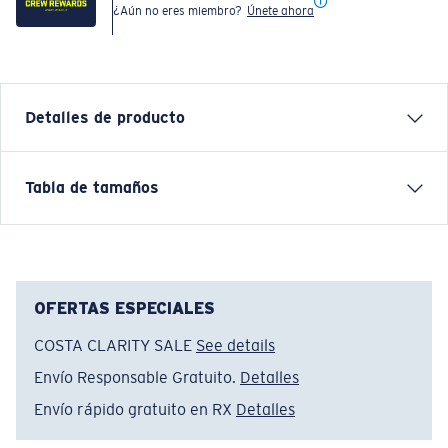
¿Aún no eres miembro?
Únete ahora
Detalles de producto
Each graphic tee represents a story from the water—
Tabla de tamaños
species, destinations, and moments that define Costa’s
lifestyle. The Born on the Water tee design is a core
Costa message that reflects a life shaped by tides,
travel, and exploration.
OFERTAS ESPECIALES
Nombre del modelo:
Born On The Water
COSTA CLARITY SALE
See details
Artículo n.°:
FQA401367-760
Color:
Verde Musgo
Envío Responsable Gratuito.
Detalles
Tamaño:
XL
Envío rápido gratuito en RX
Detalles