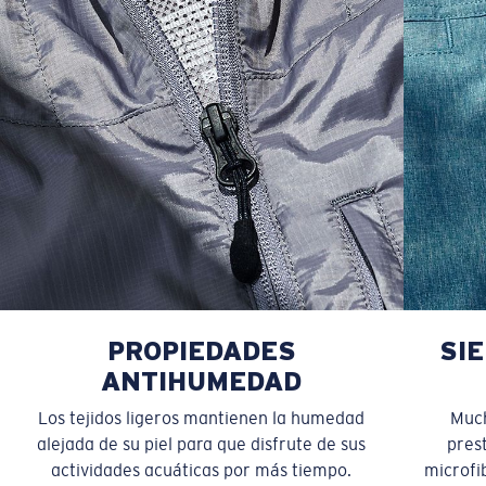
PROPIEDADES
SI
ANTIHUMEDAD
Los tejidos ligeros mantienen la humedad
Much
alejada de su piel para que disfrute de sus
pres
actividades acuáticas por más tiempo.
microfib