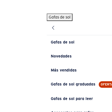
Skip to main content
Gafas de sol
BÚSQUEDAS POPULARES
Pilothouse PRO Limited Edition Pack
Exclusivo
Gafas de sol personalizadas
Nuevo
Gafas de sol
Los más vendidos de gafas de sol
Gafas de sol graduadas
Novedades
Novedades en gafas de sol
Más vendidas
ENLACES ÚTILES
Lentes de recambio
Gafas de sol graduadas
OFERT
Garantía y reparación
Gafas de sol para leer
Gafas graduadas