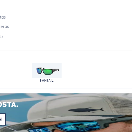
tas
teras
uz
FANTAIL
OSTA.
N