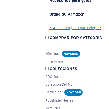
Accesorios para gafas
Graba Su Armazón
¿Necesita ayuda para elegir?
COMPRAR POR CATEGORÍA
Rendimiento
Híbridas
NOVEDAD
Para el dia a dia
COLECCIONES
PRO Series
Colección Del Mar
Untangled
NOVEDAD
Pathfinder Series
NEXT-GEN