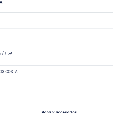
A
 / HSA
OS COSTA
Ropa y accesorios