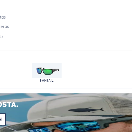
tas
teras
uz
FANTAIL
OSTA.
N