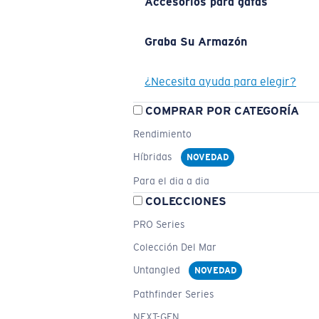
Accesorios para gafas
Graba Su Armazón
¿Necesita ayuda para elegir?
COMPRAR POR CATEGORÍA
Rendimiento
Híbridas
NOVEDAD
Para el dia a dia
COLECCIONES
PRO Series
Colección Del Mar
Untangled
NOVEDAD
Pathfinder Series
NEXT-GEN