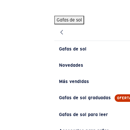
Skip to main content
Gafas de sol
BÚSQUEDAS POPULARES
Pilothouse PRO Limited Edition Pack
Exclusivo
Gafas de sol personalizadas
Nuevo
Gafas de sol
Los más vendidos de gafas de sol
Gafas de sol graduadas
Novedades
Novedades en gafas de sol
Más vendidas
ENLACES ÚTILES
Lentes de recambio
Gafas de sol graduadas
OFERT
Garantía y reparación
Gafas de sol para leer
Gafas graduadas