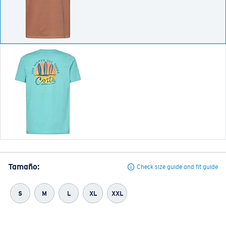
Tamaño:
Check size guide and fit guide
S
M
L
XL
XXL