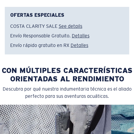
the shapes and motion of surf culture.
Nombre del modelo:
Surf Silhouettes
OFERTAS ESPECIALES
Artículo n.°:
FQA401369-498
COSTA CLARITY SALE
See details
Color:
Barro Rojo
Tamaño:
M
Envío Responsable Gratuito.
Detalles
Envío rápido gratuito en RX
Detalles
CON MÚLTIPLES CARACTERÍSTICAS
ORIENTADAS AL RENDIMIENTO
Descubra por qué nuestra indumentaria técnica es el aliado
perfecto para sus aventuras acuáticas.