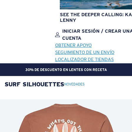
SEE THE DEEPER CALLING: KA
LENNY
INICIAR SESIÓN / CREAR UN
CUENTA
OBTENER APOYO
SEGUIMIENTO DE UN ENVÍO
LOCALIZADOR DE TIENDAS
30% DE DESCUENTO EN LENTES CON RECETA
SURF SILHOUETTES
OBJETIVO ACTUALIZADO
¡AGREGADO AL CARRITO!
NOVEDADES
Precio:
Sin cargo
Cantidad:
Precio:
Sin cargo