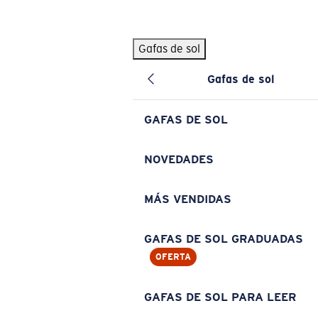
Skip to main content
Gafas de sol
BÚSQUEDAS POPULARES
Gafas de sol
Pilothouse PRO Limited Edition Pack
Exclusivo
Gafas de sol personalizadas
Nuevo
GAFAS DE SOL
Los más vendidos de gafas de sol
Gafas de sol graduadas
NOVEDADES
Novedades en gafas de sol
MÁS VENDIDAS
ENLACES ÚTILES
Lentes de recambio
GAFAS DE SOL GRADUADAS
OFERTA
Garantía y reparación
Gafas graduadas
GAFAS DE SOL PARA LEER