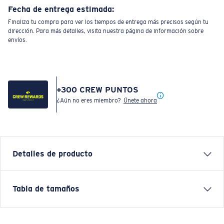
Fecha de entrega estimada:
Finaliza tu compra para ver los tiempos de entrega más precisos según tu
dirección. Para más detalles, visita nuestra página de información sobre
envíos.
+
300
CREW PUNTOS
¿Aún no eres miembro?
Únete ahora
Detalles de producto
Each graphic tee represents a story from the water—
Tabla de tamaños
species, destinations, and moments that define Costa’s
lifestyle. The Surf Silhouettes tee is a clean tribute to