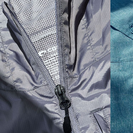
SIZES
1. CHEST
2. BODY LENGTH
3. SLEEVE LENGTH
S
19"
27”
7 ¾”
M
21"
28"
8 ¼”
L
23”
29”
8 ¾”
XL
25”
30”
9 ¼”
XXL
27”
31”
9 ¾”