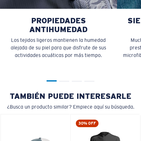
PROPIEDADES
SI
ANTIHUMEDAD
Los tejidos ligeros mantienen la humedad
Much
alejada de su piel para que disfrute de sus
pres
actividades acuáticas por más tiempo.
microfib
TAMBIÉN PUEDE INTERESARLE
¿Busca un producto similar? Empiece aquí su búsqueda.
30% OFF