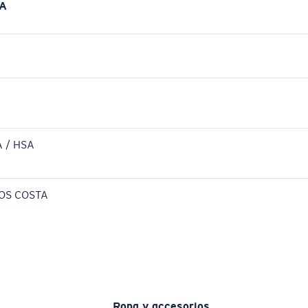
A
 / HSA
OS COSTA
Ropa y accesorios