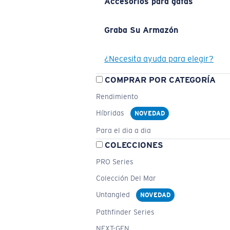
Accesorios para gafas
Graba Su Armazón
¿Necesita ayuda para elegir?
COMPRAR POR CATEGORÍA
Rendimiento
Híbridas
NOVEDAD
Para el dia a dia
COLECCIONES
PRO Series
Colección Del Mar
Untangled
NOVEDAD
Pathfinder Series
NEXT-GEN