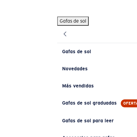
Skip to main content
Gafas de sol
BÚSQUEDAS POPULARES
Pilothouse PRO Limited Edition Pack
Exclusivo
Gafas de sol personalizadas
Nuevo
Gafas de sol
Los más vendidos de gafas de sol
Gafas de sol graduadas
Novedades
Novedades en gafas de sol
Más vendidas
ENLACES ÚTILES
Lentes de recambio
Gafas de sol graduadas
OFERT
Garantía y reparación
Gafas de sol para leer
Gafas graduadas