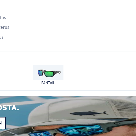
tas
teras
uz
FANTAIL
OSTA.
N