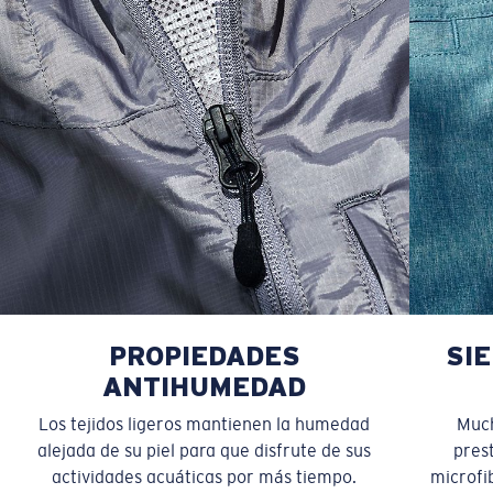
PROPIEDADES
SI
ANTIHUMEDAD
Los tejidos ligeros mantienen la humedad
Much
alejada de su piel para que disfrute de sus
pres
actividades acuáticas por más tiempo.
microfib