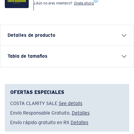
¿Aún no eres miembro?
Únete ahora
Detalles de producto
Each graphic tee represents a story from the water—
Tabla de tamaños
species, destinations, and moments that define Costa’s
lifestyle. The Island Time tee is inspired by slow days,
warm breezes, and coastal rhythms.
Nombre del modelo:
Island Time
OFERTAS ESPECIALES
Artículo n.°:
FQA401377-29S
COSTA CLARITY SALE
See details
Color:
Plateado
Tamaño:
S
Envío Responsable Gratuito.
Detalles
Envío rápido gratuito en RX
Detalles