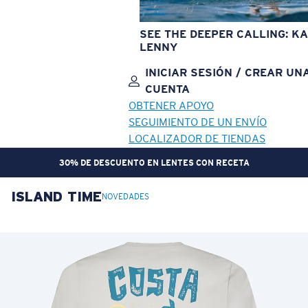
SEE THE DEEPER CALLING: KA
LENNY
INICIAR SESIÓN / CREAR UN
CUENTA
OBTENER APOYO
SEGUIMIENTO DE UN ENVÍO
LOCALIZADOR DE TIENDAS
30% DE DESCUENTO EN LENTES CON RECETA
ISLAND TIME
OBJETIVO ACTUALIZADO
¡AGREGADO AL CARRITO!
NOVEDADES
Precio:
Sin cargo
Cantidad:
Precio:
Sin cargo