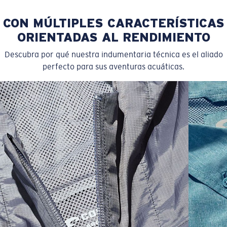
CON MÚLTIPLES CARACTERÍSTICAS
ORIENTADAS AL RENDIMIENTO
Descubra por qué nuestra indumentaria técnica es el aliado
perfecto para sus aventuras acuáticas.
SIZES
1. CHEST
2. BODY LENGTH
3. SLEEVE LENGTH
S
19"
27”
7 ¾”
M
21"
28"
8 ¼”
L
23”
29”
8 ¾”
XL
25”
30”
9 ¼”
XXL
27”
31”
9 ¾”