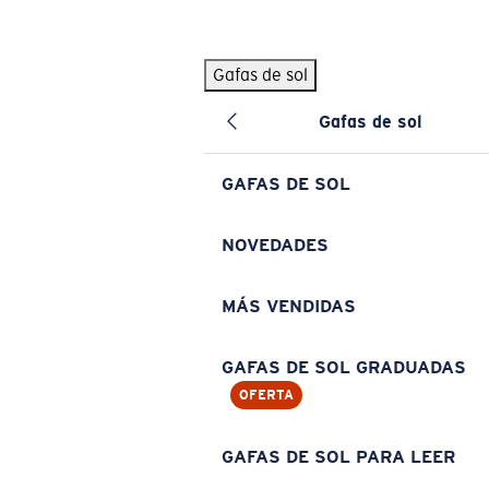
Skip to main content
Gafas de sol
BÚSQUEDAS POPULARES
Gafas de sol
Pilothouse PRO Limited Edition Pack
Exclusivo
Gafas de sol personalizadas
Nuevo
GAFAS DE SOL
Los más vendidos de gafas de sol
Gafas de sol graduadas
NOVEDADES
Novedades en gafas de sol
MÁS VENDIDAS
ENLACES ÚTILES
Lentes de recambio
GAFAS DE SOL GRADUADAS
OFERTA
Garantía y reparación
Gafas graduadas
GAFAS DE SOL PARA LEER