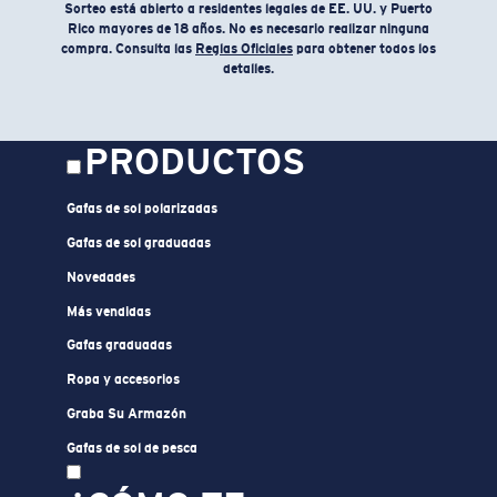
Sorteo está abierto a residentes legales de EE. UU. y Puerto
SIZES
1. CHEST
2. HIPS LENGTH
3. SLEEVE LENGTH
Rico mayores de 18 años. No es necesario realizar ninguna
compra. Consulta las
Reglas Oficiales
para obtener todos los
S
20
27 3/4
26
detalles.
M
21
28 3/4
26 1/2
L
22
29 3/4
27
PRODUCTOS
XL
23
30 3/4
27 1/2
Gafas de sol polarizadas
2XL
24
31 3/4
28
Gafas de sol graduadas
Novedades
Más vendidas
Gafas graduadas
Ropa y accesorios
Graba Su Armazón
Gafas de sol de pesca