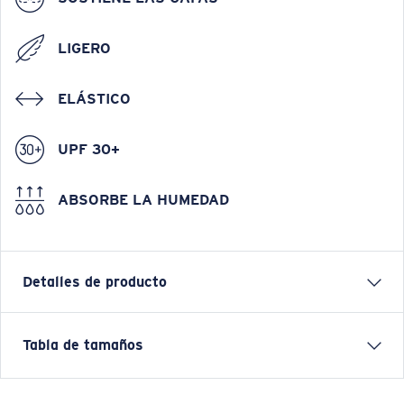
LIGERO
ELÁSTICO
UPF 30+
ABSORBE LA HUMEDAD
Detalles de producto
Venture Performance Hoody
Tabla de tamaños
Long-sleeve performance pullover hoody wiuth UPF
50 sun protection