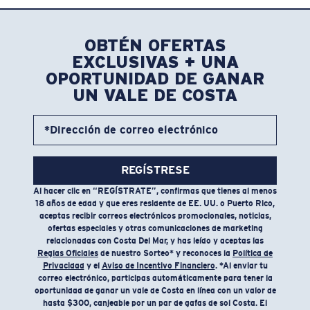
FEATURES
• Regular Fit
OBTÉN OFERTAS
• Men's Cut
EXCLUSIVAS + UNA
• 88% Recycled Polyester, 12% Spandex
OPORTUNIDAD DE GANAR
• Machine wash cold, inside out, with like colors.
UN VALE DE COSTA
Tumble dry low. Iron inside out on low setting. Do
not use bleach. Do not dry clean
*Dirección de correo electrónico
Nombre del modelo:
Venture Performance Hoody
Artículo n.°:
FQA500123-22Z
REGÍSTRESE
Color:
Flats Heather
Al hacer clic en “REGÍSTRATE”, confirmas que tienes al menos
Tamaño:
M
18 años de edad y que eres residente de EE. UU. o Puerto Rico,
aceptas recibir correos electrónicos promocionales, noticias,
ofertas especiales y otras comunicaciones de marketing
relacionadas con Costa Del Mar, y has leído y aceptas las
Reglas Oficiales
de nuestro Sorteo* y reconoces la
Política de
Privacidad
y el
Aviso de Incentivo Financiero
. *Al enviar tu
correo electrónico, participas automáticamente para tener la
oportunidad de ganar un vale de Costa en línea con un valor de
hasta $300, canjeable por un par de gafas de sol Costa. El