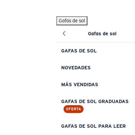
Skip to main content
Gafas de sol
BÚSQUEDAS POPULARES
Gafas de sol
Pilothouse PRO Limited Edition Pack
Exclusivo
Gafas de sol personalizadas
Nuevo
GAFAS DE SOL
Los más vendidos de gafas de sol
Gafas de sol graduadas
NOVEDADES
Novedades en gafas de sol
MÁS VENDIDAS
ENLACES ÚTILES
Lentes de recambio
GAFAS DE SOL GRADUADAS
OFERTA
Garantía y reparación
Gafas graduadas
GAFAS DE SOL PARA LEER