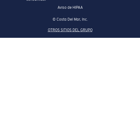
Aviso de HIPAA
© Costa Del Mar, Inc.
OTROS SITIOS DEL GRUPO