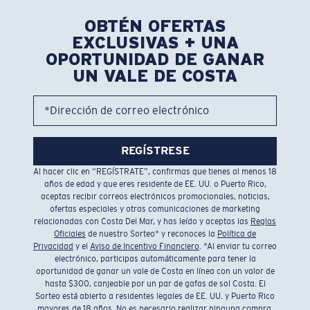
OBTÉN OFERTAS
EXCLUSIVAS + UNA
OPORTUNIDAD DE GANAR
UN VALE DE COSTA
*Dirección de correo electrónico
REGÍSTRESE
Al hacer clic en “REGÍSTRATE”, confirmas que tienes al menos 18
años de edad y que eres residente de EE. UU. o Puerto Rico,
aceptas recibir correos electrónicos promocionales, noticias,
ofertas especiales y otras comunicaciones de marketing
relacionadas con Costa Del Mar, y has leído y aceptas las
Reglas
Oficiales
de nuestro Sorteo* y reconoces la
Política de
Privacidad
y el
Aviso de Incentivo Financiero
. *Al enviar tu correo
electrónico, participas automáticamente para tener la
oportunidad de ganar un vale de Costa en línea con un valor de
hasta $300, canjeable por un par de gafas de sol Costa. El
Sorteo está abierto a residentes legales de EE. UU. y Puerto Rico
mayores de 18 años. No es necesario realizar ninguna compra.