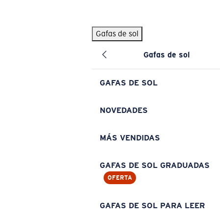
Skip to main content
Gafas de sol
BÚSQUEDAS POPULARES
Gafas de sol
Pilothouse PRO Limited Edition Pack
Exclusivo
Gafas de sol personalizadas
Nuevo
GAFAS DE SOL
Los más vendidos de gafas de sol
Gafas de sol graduadas
NOVEDADES
Novedades en gafas de sol
MÁS VENDIDAS
ENLACES ÚTILES
Lentes de recambio
GAFAS DE SOL GRADUADAS
OFERTA
Garantía y reparación
Gafas graduadas
GAFAS DE SOL PARA LEER