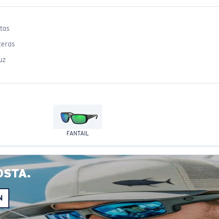
tas
teras
uz
FANTAIL
OSTA.
N