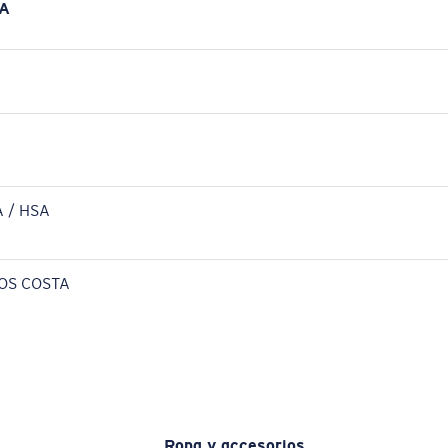
A
 / HSA
OS COSTA
Ropa y accesorios