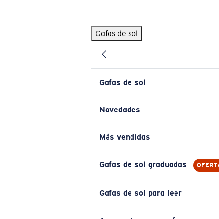
Skip to main content
Gafas de sol
BÚSQUEDAS POPULARES
Pilothouse PRO Limited Edition Pack
Exclusivo
Gafas de sol personalizadas
Nuevo
Gafas de sol
Los más vendidos de gafas de sol
Gafas de sol graduadas
Novedades
Novedades en gafas de sol
Más vendidas
ENLACES ÚTILES
Lentes de recambio
Gafas de sol graduadas
OFERT
Garantía y reparación
Gafas de sol para leer
Gafas graduadas