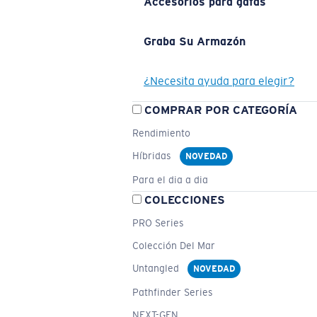
Accesorios para gafas
Graba Su Armazón
¿Necesita ayuda para elegir?
COMPRAR POR CATEGORÍA
Rendimiento
Híbridas
NOVEDAD
Para el dia a dia
COLECCIONES
PRO Series
Colección Del Mar
Untangled
NOVEDAD
Pathfinder Series
NEXT-GEN