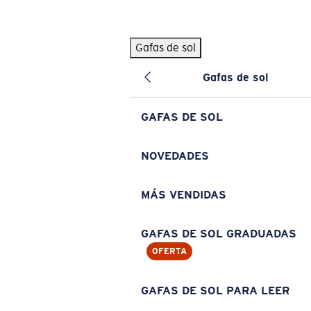
Skip to main content
Gafas de sol
BÚSQUEDAS POPULARES
Gafas de sol
Pilothouse PRO Limited Edition Pack
Exclusivo
Gafas de sol personalizadas
Nuevo
GAFAS DE SOL
Los más vendidos de gafas de sol
Gafas de sol graduadas
NOVEDADES
Novedades en gafas de sol
MÁS VENDIDAS
ENLACES ÚTILES
Lentes de recambio
GAFAS DE SOL GRADUADAS
OFERTA
Garantía y reparación
Gafas graduadas
GAFAS DE SOL PARA LEER