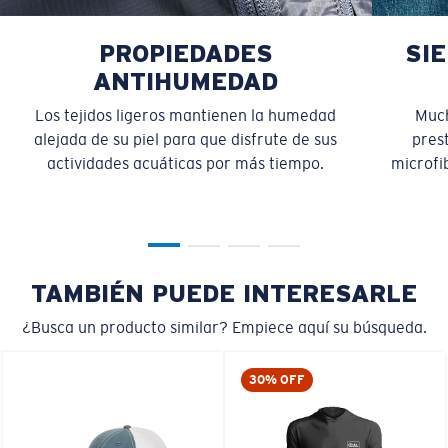
PROPIEDADES
SI
ANTIHUMEDAD
Los tejidos ligeros mantienen la humedad
Much
alejada de su piel para que disfrute de sus
pres
actividades acuáticas por más tiempo.
microfib
TAMBIÉN PUEDE INTERESARLE
¿Busca un producto similar? Empiece aquí su búsqueda.
30% OFF