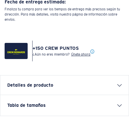
Fecha de entrega estimada:
Finaliza tu compra para ver los tiempos de entrega más precisos según tu
dirección. Para más detalles, visita nuestra página de información sobre
envíos.
+
150
CREW PUNTOS
¿Aún no eres miembro?
Únete ahora
Detalles de producto
Camiseta United C Logo F de manga corta
Tabla de tamaños
CARACTERÍSTICAS
• Ajuste regular