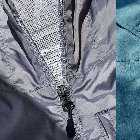
XS
16"
24 ½”
5 ½”
S
18"
25"
5 ¾”
M
19”
26”
6”
L
21”
27”
6 ¼”
XL
23”
28”
6 ½”