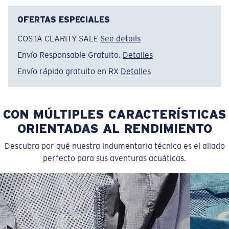
• Para mujer
• 52 % algodón y 48 % poliéster
OFERTAS ESPECIALES
• Lavar a máquina con agua fría, del revés y con
COSTA CLARITY SALE
See details
colores similares. Secar a temperatura baja. Planchar
Envío Responsable Gratuito.
Detalles
de adentro hacia afuera a temperatura baja. No usar
blanqueador. No lavar en seco
Envío rápido gratuito en RX
Detalles
Nombre del modelo:
United C Logo F
Artículo n.°:
FQA500196-43P
CON MÚLTIPLES CARACTERÍSTICAS
Color:
Rojo Jaspeado
Tamaño:
M
ORIENTADAS AL RENDIMIENTO
Descubra por qué nuestra indumentaria técnica es el aliado
perfecto para sus aventuras acuáticas.
SIZES
1. CHEST
2. BODY LENGTH
3. SLEEVE LENGTH