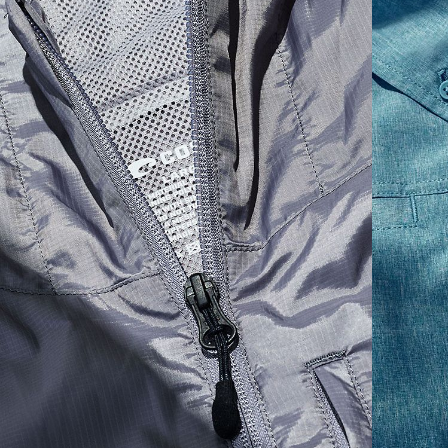
XS
16"
24 ½”
5 ½”
S
18"
25"
5 ¾”
M
19”
26”
6”
L
21”
27”
6 ¼”
XL
23”
28”
6 ½”