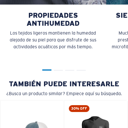
PROPIEDADES
SI
ANTIHUMEDAD
Los tejidos ligeros mantienen la humedad
Much
alejada de su piel para que disfrute de sus
pres
actividades acuáticas por más tiempo.
microfib
TAMBIÉN PUEDE INTERESARLE
¿Busca un producto similar? Empiece aquí su búsqueda.
30% OFF