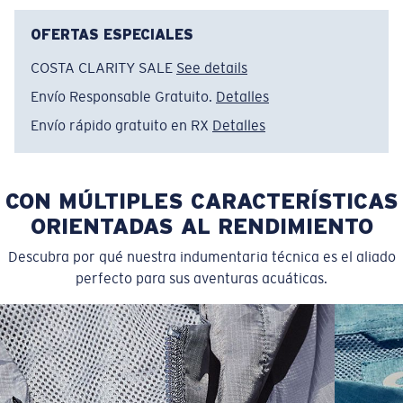
• Para mujer
• 52 % algodón y 48 % poliéster
OFERTAS ESPECIALES
• Lavar a máquina con agua fría, del revés y con
COSTA CLARITY SALE
See details
colores similares. Secar a temperatura baja. Planchar
Envío Responsable Gratuito.
Detalles
de adentro hacia afuera a temperatura baja. No usar
blanqueador. No lavar en seco
Envío rápido gratuito en RX
Detalles
Nombre del modelo:
United C Logo F
Artículo n.°:
FQA500196-6UB
CON MÚLTIPLES CARACTERÍSTICAS
Color:
Prism Blue
Tamaño:
L
ORIENTADAS AL RENDIMIENTO
Descubra por qué nuestra indumentaria técnica es el aliado
perfecto para sus aventuras acuáticas.
SIZES
1. CHEST
2. BODY LENGTH
3. SLEEVE LENGTH