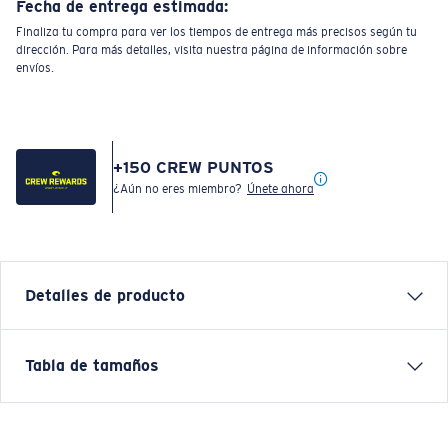
Fecha de entrega estimada:
Finaliza tu compra para ver los tiempos de entrega más precisos según tu
dirección. Para más detalles, visita nuestra página de información sobre
envíos.
+
150
CREW PUNTOS
¿Aún no eres miembro?
Únete ahora
Detalles de producto
Camiseta United C Logo F de manga corta
Tabla de tamaños
CARACTERÍSTICAS
• Ajuste regular