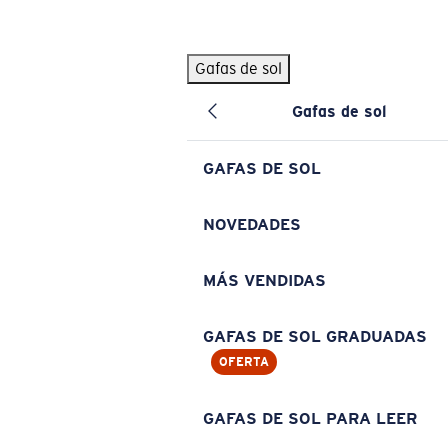
Skip to main content
Gafas de sol
BÚSQUEDAS POPULARES
Gafas de sol
Pilothouse PRO Limited Edition Pack
Exclusivo
Gafas de sol personalizadas
Nuevo
GAFAS DE SOL
Los más vendidos de gafas de sol
Gafas de sol graduadas
NOVEDADES
Novedades en gafas de sol
MÁS VENDIDAS
ENLACES ÚTILES
Lentes de recambio
GAFAS DE SOL GRADUADAS
OFERTA
Garantía y reparación
Gafas graduadas
GAFAS DE SOL PARA LEER