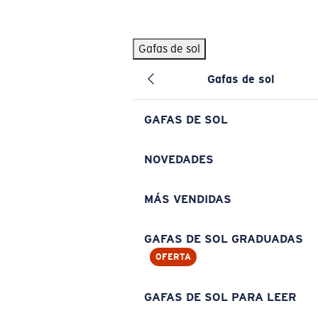
Skip to main content
Gafas de sol
BÚSQUEDAS POPULARES
Gafas de sol
Pilothouse PRO Limited Edition Pack
Exclusivo
Gafas de sol personalizadas
Nuevo
GAFAS DE SOL
Los más vendidos de gafas de sol
Gafas de sol graduadas
NOVEDADES
Novedades en gafas de sol
MÁS VENDIDAS
ENLACES ÚTILES
Lentes de recambio
GAFAS DE SOL GRADUADAS
OFERTA
Garantía y reparación
Gafas graduadas
GAFAS DE SOL PARA LEER