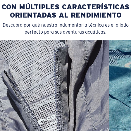
CON MÚLTIPLES CARACTERÍSTICAS
Tamaño:
XL
ORIENTADAS AL RENDIMIENTO
Descubra por qué nuestra indumentaria técnica es el aliado
perfecto para sus aventuras acuáticas.
SIZES
1. CHEST
2. BODY LENGTH
3. SLEEVE LENGTH
XS
16"
24 ½”
5 ½”
S
18"
25"
5 ¾”
M
19”
26”
6”
L
21”
27”
6 ¼”
XL
23”
28”
6 ½”