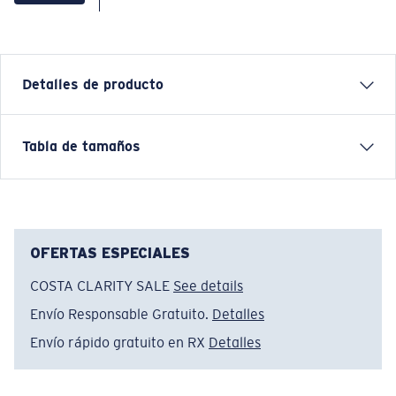
Detalles de producto
Sun Blocks Tech F
Tabla de tamaños
FEATURES
• Regular Fit
• Women's Cut
• 100% Polyester
OFERTAS ESPECIALES
• Machine wash cold, inside out, with like colors.
COSTA CLARITY SALE
See details
Tumble dry low. Iron inside out on low setting. Do not
Envío Responsable Gratuito.
Detalles
use bleach. Do not dry clean
Envío rápido gratuito en RX
Detalles
Nombre del modelo:
Sun Blocks Tech F
Artículo n.°:
FQA500208-100
Color:
Blanco