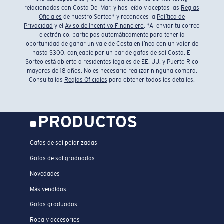
relacionadas con Costa Del Mar, y has leído y aceptas las
Reglas
Oficiales
de nuestro Sorteo* y reconoces la
Política de
Privacidad
y el
Aviso de Incentivo Financiero
. *Al enviar tu correo
electrónico, participas automáticamente para tener la
oportunidad de ganar un vale de Costa en línea con un valor de
hasta $300, canjeable por un par de gafas de sol Costa. El
Sorteo está abierto a residentes legales de EE. UU. y Puerto Rico
mayores de 18 años. No es necesario realizar ninguna compra.
Consulta las
Reglas Oficiales
para obtener todos los detalles.
PRODUCTOS
Gafas de sol polarizadas
Gafas de sol graduadas
Novedades
Más vendidas
Gafas graduadas
Ropa y accesorios