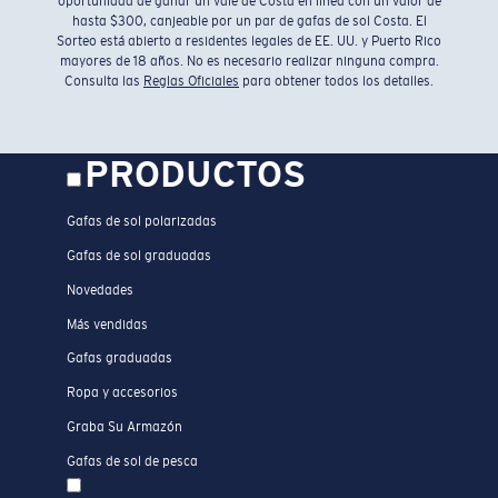
oportunidad de ganar un vale de Costa en línea con un valor de
hasta $300, canjeable por un par de gafas de sol Costa. El
Sorteo está abierto a residentes legales de EE. UU. y Puerto Rico
mayores de 18 años. No es necesario realizar ninguna compra.
Consulta las
Reglas Oficiales
para obtener todos los detalles.
PRODUCTOS
Gafas de sol polarizadas
Gafas de sol graduadas
Novedades
Más vendidas
Gafas graduadas
Ropa y accesorios
Graba Su Armazón
Gafas de sol de pesca