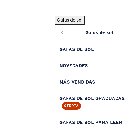
Skip to main content
Gafas de sol
BÚSQUEDAS POPULARES
Gafas de sol
Pilothouse PRO Limited Edition Pack
Exclusivo
Gafas de sol personalizadas
Nuevo
GAFAS DE SOL
Los más vendidos de gafas de sol
Gafas de sol graduadas
NOVEDADES
Novedades en gafas de sol
MÁS VENDIDAS
ENLACES ÚTILES
Lentes de recambio
GAFAS DE SOL GRADUADAS
OFERTA
Garantía y reparación
Gafas graduadas
GAFAS DE SOL PARA LEER