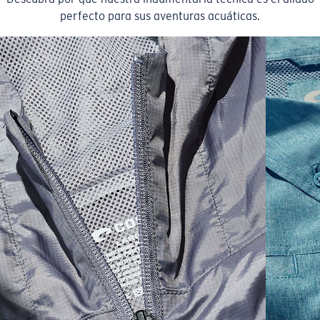
perfecto para sus aventuras acuáticas.
SIZES
1. CHEST
2. BODY LENGTH
3. SLEEVE LENGTH
XS
16"
24 ½”
5 ½”
S
18"
25"
5 ¾”
M
19”
26”
6”
L
21”
27”
6 ¼”
XL
23”
28”
6 ½”