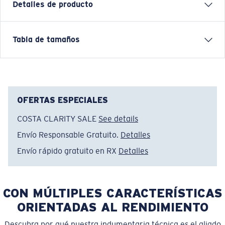
Detalles de producto
Short sleeve crewneck tee
Tabla de tamaños
FEATURES
• Lightweight
• Relaxed fit
90% Cotton, 10% Polyester
OFERTAS ESPECIALES
• Machine wash cold, inside out, with like colors.
COSTA CLARITY SALE
See details
Tumble dry low. Iron inside out on low setting. Do not
Envío Responsable Gratuito.
Detalles
use bleach. Do not dry clean.
Envío rápido gratuito en RX
Detalles
Nombre del modelo:
Kona F
Artículo n.°:
FQA500222-23A
Color:
Gris Jaspeado Atlético
CON MÚLTIPLES CARACTERÍSTICAS
Tamaño:
L
ORIENTADAS AL RENDIMIENTO
Descubra por qué nuestra indumentaria técnica es el aliado