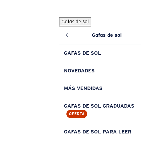
Skip to main content
Gafas de sol
BÚSQUEDAS POPULARES
Gafas de sol
Pilothouse PRO Limited Edition Pack
Exclusivo
Gafas de sol personalizadas
Nuevo
GAFAS DE SOL
Los más vendidos de gafas de sol
Gafas de sol graduadas
NOVEDADES
Novedades en gafas de sol
MÁS VENDIDAS
ENLACES ÚTILES
Lentes de recambio
GAFAS DE SOL GRADUADAS
OFERTA
Garantía y reparación
Gafas graduadas
GAFAS DE SOL PARA LEER