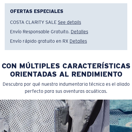
Color:
Athletic Heather
Tamaño:
XL
OFERTAS ESPECIALES
COSTA CLARITY SALE
See details
Envío Responsable Gratuito.
Detalles
Envío rápido gratuito en RX
Detalles
CON MÚLTIPLES CARACTERÍSTICAS
ORIENTADAS AL RENDIMIENTO
Descubra por qué nuestra indumentaria técnica es el aliado
perfecto para sus aventuras acuáticas.
SIZES
1. CHEST
2. BODY LENGTH
3. SLEEVE LENGTH