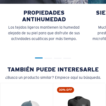
PROPIEDADES
SI
ANTIHUMEDAD
Los tejidos ligeros mantienen la humedad
Much
alejada de su piel para que disfrute de sus
pres
actividades acuáticas por más tiempo.
microfib
TAMBIÉN PUEDE INTERESARLE
¿Busca un producto similar? Empiece aquí su búsqueda.
30% OFF