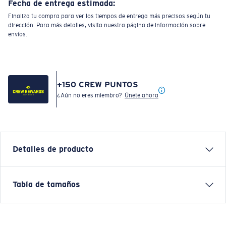
Fecha de entrega estimada:
Finaliza tu compra para ver los tiempos de entrega más precisos según tu
dirección. Para más detalles, visita nuestra página de información sobre
envíos.
+
150
CREW PUNTOS
¿Aún no eres miembro?
Únete ahora
Detalles de producto
SHORT SLEEVE SOME BEACH F T-SHIRT
Tabla de tamaños
Nombre del modelo:
Some Beach F
Artículo n.°:
FQA500238-23A