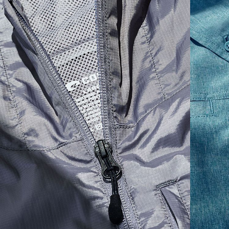
XS
16"
24 ½”
5 ½”
S
18"
25"
5 ¾”
M
19”
26”
6”
L
21”
27”
6 ¼”
XL
23”
28”
6 ½”