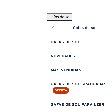
Skip to main content
Gafas de sol
BÚSQUEDAS POPULARES
Gafas de sol
Pilothouse PRO Limited Edition Pack
Exclusivo
Gafas de sol personalizadas
Nuevo
GAFAS DE SOL
Los más vendidos de gafas de sol
Gafas de sol graduadas
NOVEDADES
Novedades en gafas de sol
MÁS VENDIDAS
ENLACES ÚTILES
Lentes de recambio
GAFAS DE SOL GRADUADAS
OFERTA
Garantía y reparación
Gafas graduadas
GAFAS DE SOL PARA LEER