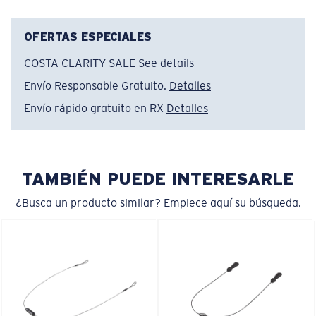
Nombre del modelo:
King Tide 8 Side Shield Kit
Artículo n.°:
A6S0020KT 000005
OFERTAS ESPECIALES
Color:
Protector lateral King Tide 8 naranja
COSTA CLARITY SALE
See details
Envío Responsable Gratuito.
Detalles
Envío rápido gratuito en RX
Detalles
TAMBIÉN PUEDE INTERESARLE
¿Busca un producto similar? Empiece aquí su búsqueda.