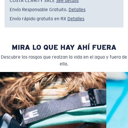
COSTA CLARITY SALE
See details
Envío Responsable Gratuito.
Detalles
Envío rápido gratuito en RX
Detalles
Regular
Ajuste Regular
MIRA LO QUE HAY AHÍ FUERA
Un frontal de lente amplio diseñado para ajustarse a
Descubre los rasgos que realzan la vida en el agua y fuera de
rostros de tamaño regular.
ella.
Curva base 6 - Cobertura media
Monturas con cobertura y diseño envolvente medios
que valoran el estilo pero siguen ofreciendo el mejor