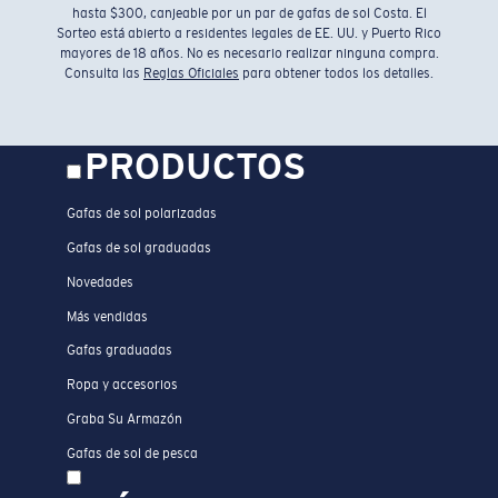
hasta $300, canjeable por un par de gafas de sol Costa. El
Sorteo está abierto a residentes legales de EE. UU. y Puerto Rico
mayores de 18 años. No es necesario realizar ninguna compra.
Consulta las
Reglas Oficiales
para obtener todos los detalles.
PRODUCTOS
Gafas de sol polarizadas
Gafas de sol graduadas
Novedades
Más vendidas
Gafas graduadas
Ropa y accesorios
Graba Su Armazón
Gafas de sol de pesca