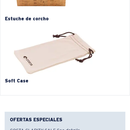
2. Ancho del puente:
20 mm
Estuche de corcho
3. Ancho del lente:
55 mm
4. Altura del lente:
40.2 mm
5. Longitud de la patilla:
140 mm
Soft Case
OFERTAS ESPECIALES