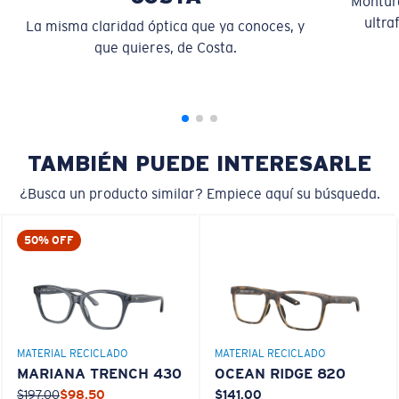
Montura
Es posible que necesite una montura
pequeña
o
ultra
La misma claridad óptica que ya conoces, y
mediana.
que quieres, de Costa.
TAMBIÉN PUEDE INTERESARLE
¿Busca un producto similar? Empiece aquí su búsqueda.
M
L
50% OFF
¿Se ajusta en el centro?
Es posible que necesite una montura
mediana
o
grande
.
MATERIAL RECICLADO
MATERIAL RECICLADO
MARIANA TRENCH 430
OCEAN RIDGE 820
$197.00
$98.50
$141.00