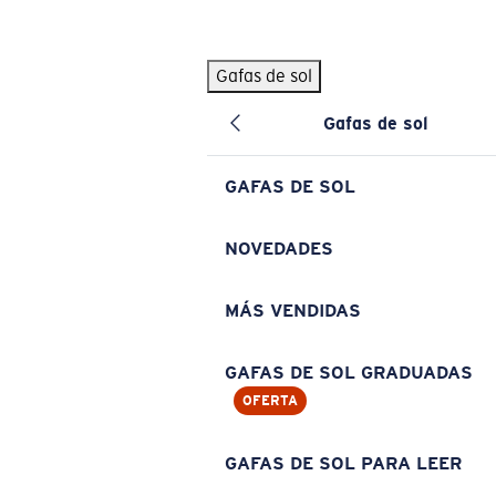
Skip to main content
Gafas de sol
BÚSQUEDAS POPULARES
Gafas de sol
Pilothouse PRO Limited Edition Pack
Exclusivo
Gafas de sol personalizadas
Nuevo
GAFAS DE SOL
Los más vendidos de gafas de sol
Gafas de sol graduadas
NOVEDADES
Novedades en gafas de sol
MÁS VENDIDAS
ENLACES ÚTILES
Lentes de recambio
GAFAS DE SOL GRADUADAS
OFERTA
Garantía y reparación
Gafas graduadas
GAFAS DE SOL PARA LEER