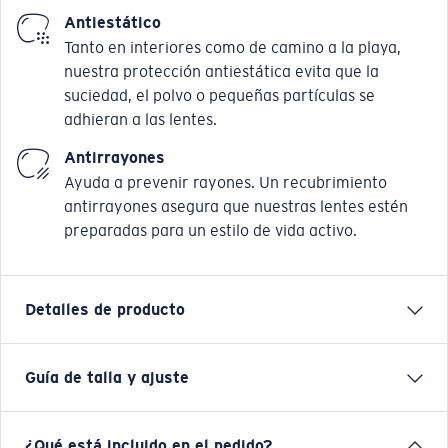
Antiestático
Tanto en interiores como de camino a la playa,
nuestra protección antiestática evita que la
suciedad, el polvo o pequeñas partículas se
adhieran a las lentes.
Antirrayones
Ayuda a prevenir rayones. Un recubrimiento
antirrayones asegura que nuestras lentes estén
preparadas para un estilo de vida activo.
Detalles de producto
Guía de talla y ajuste
MRA 520 presenta una silueta de cuadrado suave que
se incorpora a la Serie Mariana Trench 500,
combinando proporciones clásicas con una esencia
¿Qué está incluido en el pedido?