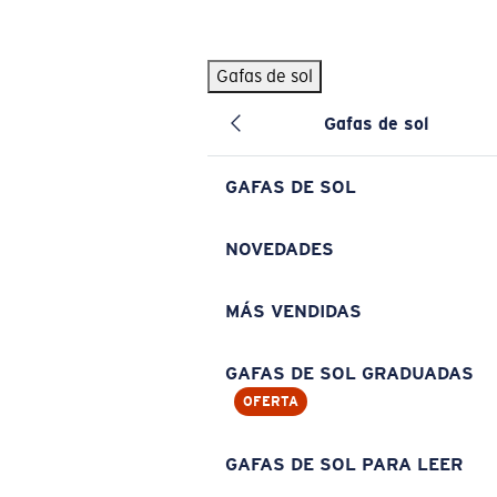
Skip to main content
Gafas de sol
BÚSQUEDAS POPULARES
Gafas de sol
Pilothouse PRO Limited Edition Pack
Exclusivo
Gafas de sol personalizadas
Nuevo
GAFAS DE SOL
Los más vendidos de gafas de sol
Gafas de sol graduadas
NOVEDADES
Novedades en gafas de sol
MÁS VENDIDAS
ENLACES ÚTILES
Lentes de recambio
GAFAS DE SOL GRADUADAS
OFERTA
Garantía y reparación
Gafas graduadas
GAFAS DE SOL PARA LEER