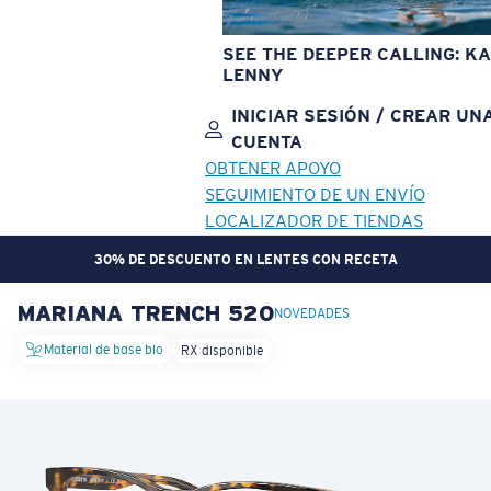
SEE THE DEEPER CALLING: KA
LENNY
INICIAR SESIÓN / CREAR UN
CUENTA
OBTENER APOYO
SEGUIMIENTO DE UN ENVÍO
LOCALIZADOR DE TIENDAS
30% DE DESCUENTO EN LENTES CON RECETA
MARIANA TRENCH 520
OBJETIVO ACTUALIZADO
¡AGREGADO AL CARRITO!
NOVEDADES
Material de base bio
RX disponible
Precio:
Sin cargo
Cantidad:
Precio:
Sin cargo