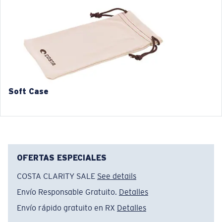
3. Ancho del lente:
3. Ancho del lente:
54 mm
56 mm
4. Altura del lente:
4. Altura del lente:
42.9 mm
44.5 mm
5. Longitud de la patilla:
5. Longitud de la patilla:
140 mm
140 mm
Soft Case
OFERTAS ESPECIALES
COSTA CLARITY SALE
See details
Envío Responsable Gratuito.
Detalles
Envío rápido gratuito en RX
Detalles