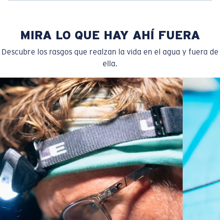
MIRA LO QUE HAY AHÍ FUERA
Descubre los rasgos que realzan la vida en el agua y fuera de
ella.
Estrecho
Ajuste Ancho
Un frontal de lente amplio diseñado para ajustarse a
rostros más anchos.
Curva base 4 - Cobertura media
Monturas con cobertura y diseño envolvente medios
que valoran el estilo pero siguen ofreciendo el mejor