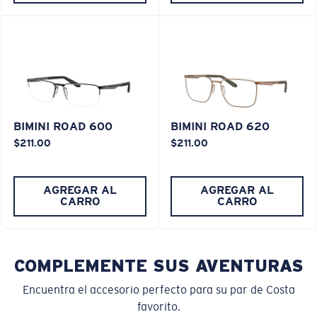
XL
¿Se ajusta en las dos últimas posiciones?
BIMINI ROAD 600
BIMINI ROAD 620
Es posible que necesite una montura
XL
.
$211.00
$211.00
AGREGAR AL
AGREGAR AL
CARRO
CARRO
COMPLEMENTE SUS AVENTURAS
Encuentra el accesorio perfecto para su par de Costa
favorito.