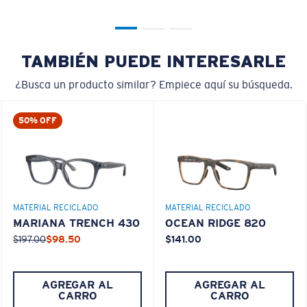
Es posible que necesite una montura
pequeña
o
mediana.
TAMBIÉN PUEDE INTERESARLE
¿Busca un producto similar? Empiece aquí su búsqueda.
50% OFF
M
L
¿Se ajusta en el centro?
MATERIAL RECICLADO
MATERIAL RECICLADO
MARIANA TRENCH 430
OCEAN RIDGE 820
Es posible que necesite una montura
mediana
o
$197.00
$98.50
$141.00
grande
.
AGREGAR AL
AGREGAR AL
CARRO
CARRO