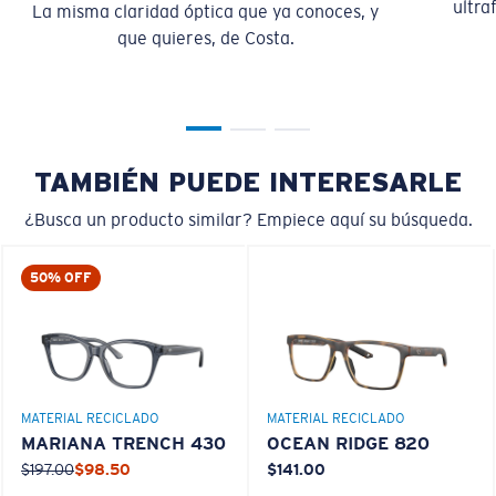
ultra
La misma claridad óptica que ya conoces, y
mediana.
que quieres, de Costa.
TAMBIÉN PUEDE INTERESARLE
¿Busca un producto similar? Empiece aquí su búsqueda.
M
L
50% OFF
¿Se ajusta en el centro?
Es posible que necesite una montura
mediana
o
grande
.
MATERIAL RECICLADO
MATERIAL RECICLADO
MARIANA TRENCH 430
OCEAN RIDGE 820
$197.00
$98.50
$141.00