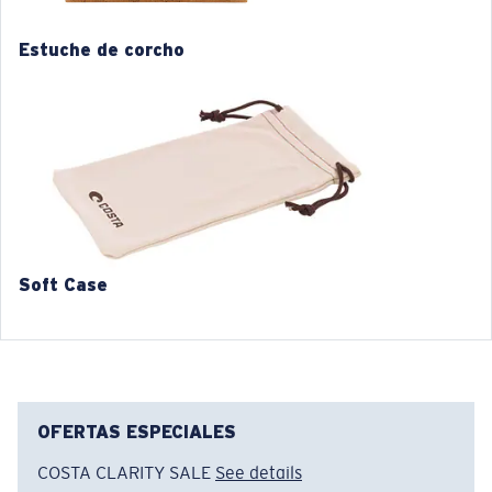
2. Ancho del puente:
18 mm
Estuche de corcho
3. Ancho del lente:
53 mm
4. Altura del lente:
33.2 mm
5. Longitud de la patilla:
140 mm
Soft Case
OFERTAS ESPECIALES
COSTA CLARITY SALE
See details