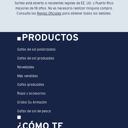
Sorteo está abierto a residentes legales de EE. UU. y Puerto Rico
mayores de 18 años. No es necesario realizar ninguna compra.
Consulta las
Reglas Oficiales
para obtener todos los detalles.
PRODUCTOS
Gafas de sol polarizadas
Gafas de sol graduadas
Novedades
Más vendidas
Gafas graduadas
Ropa y accesorios
Graba Su Armazón
Gafas de sol de pesca
¿CÓMO TE