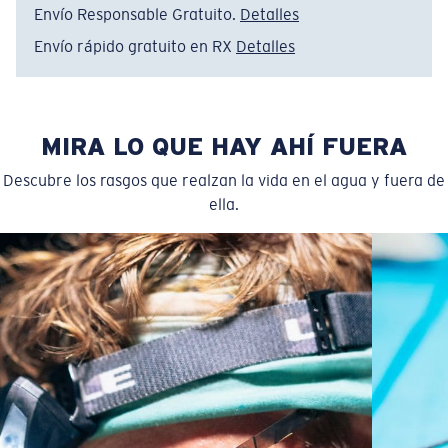
Envío Responsable Gratuito.
Detalles
Envío rápido gratuito en RX
Detalles
Estrecho
Ajuste Estrecho
MIRA LO QUE HAY AHÍ FUERA
Un frontal de lente reducido diseñado para ajustarse a
Descubre los rasgos que realzan la vida en el agua y fuera de
rostros más estrechos.
ella.
Curva base 6 - Cobertura media
Monturas con cobertura y diseño envolvente medios
que valoran el estilo pero siguen ofreciendo el mejor
rendimiento.