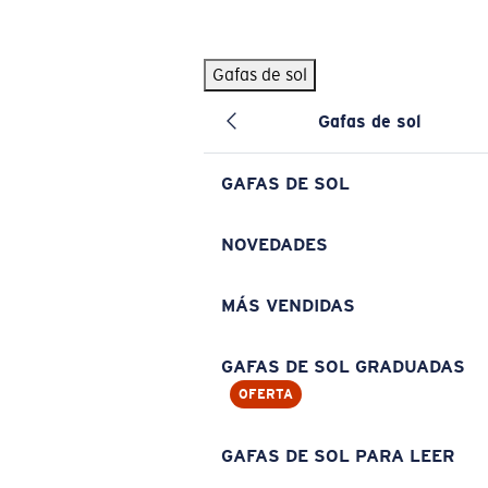
Skip to main content
Gafas de sol
BÚSQUEDAS POPULARES
Gafas de sol
Pilothouse PRO Limited Edition Pack
Exclusivo
Gafas de sol personalizadas
Nuevo
GAFAS DE SOL
Los más vendidos de gafas de sol
Gafas de sol graduadas
NOVEDADES
Novedades en gafas de sol
MÁS VENDIDAS
ENLACES ÚTILES
Lentes de recambio
GAFAS DE SOL GRADUADAS
OFERTA
Garantía y reparación
Gafas graduadas
GAFAS DE SOL PARA LEER