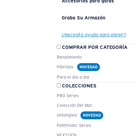
Accesorios para gafas
Graba Su Armazón
¿Necesita ayuda para elegir?
COMPRAR POR CATEGORÍA
Rendimiento
Híbridas
NOVEDAD
Para el dia a dia
COLECCIONES
PRO Series
Colección Del Mar
Untangled
NOVEDAD
Pathfinder Series
NEXT-GEN