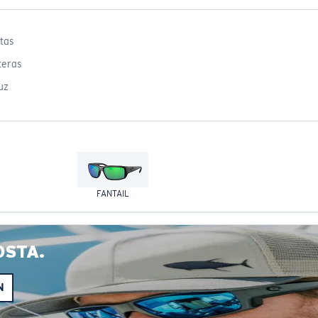
tas
teras
uz
FANTAIL
OSTA.
N