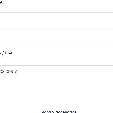
A
 / HSA
OS COSTA
Ropa y accesorios