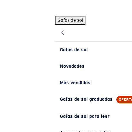
Skip to main content
Gafas de sol
BÚSQUEDAS POPULARES
Pilothouse PRO Limited Edition Pack
Exclusivo
Gafas de sol personalizadas
Nuevo
Gafas de sol
Los más vendidos de gafas de sol
Gafas de sol graduadas
Novedades
Novedades en gafas de sol
Más vendidas
ENLACES ÚTILES
Lentes de recambio
Gafas de sol graduadas
OFERT
Garantía y reparación
Gafas de sol para leer
Gafas graduadas