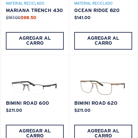
MATERIAL RECICLADO
MATERIAL RECICLADO
MARIANA TRENCH 430
OCEAN RIDGE 820
¿Se ajusta en el centro?
$197.00
$98.50
$141.00
Es posible que necesite una montura
mediana
o
grande
.
AGREGAR AL
AGREGAR AL
CARRO
CARRO
XL
BIMINI ROAD 600
BIMINI ROAD 620
¿Se ajusta en las dos últimas posiciones?
$211.00
$211.00
Es posible que necesite una montura
XL
.
AGREGAR AL
AGREGAR AL
CARRO
CARRO