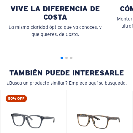
VIVE LA DIFERENCIA DE
CÓ
COSTA
Montura
ultra
La misma claridad óptica que ya conoces, y
que quieres, de Costa.
S
M
¿Se ajusta por completo?
Es posible que necesite una montura
pequeña
o
mediana.
TAMBIÉN PUEDE INTERESARLE
¿Busca un producto similar? Empiece aquí su búsqueda.
50% OFF
M
L