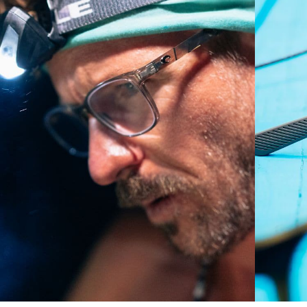
Curva base 4 - Cobertura media
Monturas con cobertura y diseño envolvente medios
que valoran el estilo pero siguen ofreciendo el mejor
rendimiento.
¿No tiene a mano una regla de medir?
Use esta práctica guía para calcular el ajuste que
busca.