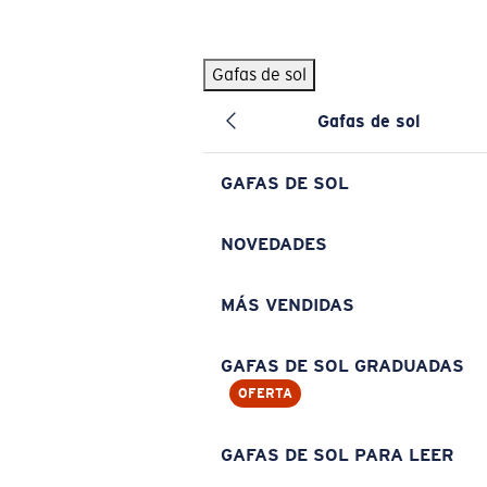
Skip to main content
Gafas de sol
BÚSQUEDAS POPULARES
Gafas de sol
Pilothouse PRO Limited Edition Pack
Exclusivo
Gafas de sol personalizadas
Nuevo
GAFAS DE SOL
Los más vendidos de gafas de sol
Gafas de sol graduadas
NOVEDADES
Novedades en gafas de sol
MÁS VENDIDAS
ENLACES ÚTILES
Lentes de recambio
GAFAS DE SOL GRADUADAS
OFERTA
Garantía y reparación
Gafas graduadas
GAFAS DE SOL PARA LEER