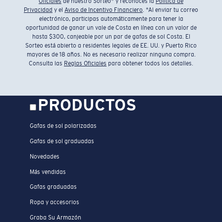
Oficiales
de nuestro Sorteo* y reconoces la
Política de
Privacidad
y el
Aviso de Incentivo Financiero
. *Al enviar tu correo
electrónico, participas automáticamente para tener la
oportunidad de ganar un vale de Costa en línea con un valor de
hasta $300, canjeable por un par de gafas de sol Costa. El
Sorteo está abierto a residentes legales de EE. UU. y Puerto Rico
mayores de 18 años. No es necesario realizar ninguna compra.
Consulta las
Reglas Oficiales
para obtener todos los detalles.
PRODUCTOS
Gafas de sol polarizadas
Gafas de sol graduadas
Novedades
Más vendidas
Gafas graduadas
Ropa y accesorios
Graba Su Armazón