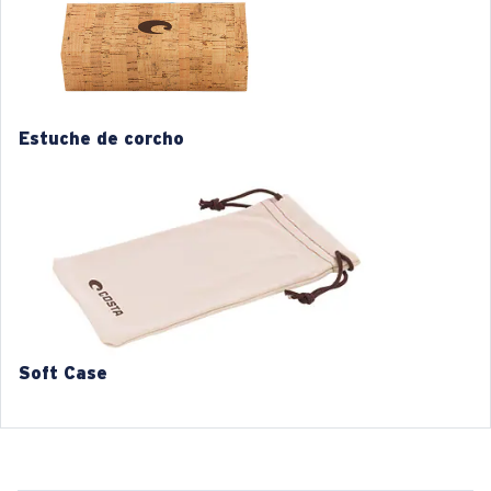
Curva base de las lentes:
Base 4
M
L
1. Ancho de la montura:
1. Ancho de la montura:
129 mm
135 mm
Estuche de corcho
2. Ancho del puente:
2. Ancho del puente:
17 mm
17 mm
3. Ancho del lente:
3. Ancho del lente:
53 mm
56 mm
4. Altura del lente:
4. Altura del lente:
39.7 mm
41.9 mm
5. Longitud de la patilla:
5. Longitud de la patilla:
140 mm
140 mm
Soft Case