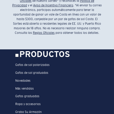
Oficiales
de nuestro Sorteo* y reconoces la
Política de
Privacidad
y el
Aviso de Incentivo Financiero
. *Al enviar tu correo
electrónico, participas automáticamente para tener la
oportunidad de ganar un vale de Costa en línea con un valor de
hasta $300, canjeable por un par de gafas de sol Costa. El
Sorteo está abierto a residentes legales de EE. UU. y Puerto Rico
mayores de 18 años. No es necesario realizar ninguna compra.
Consulta las
Reglas Oficiales
para obtener todos los detalles.
PRODUCTOS
Gafas de sol polarizadas
Gafas de sol graduadas
Novedades
Más vendidas
Gafas graduadas
Ropa y accesorios
Graba Su Armazón