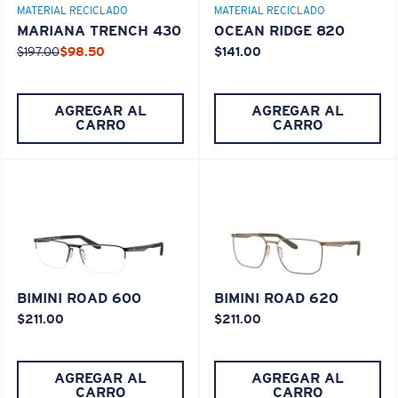
MATERIAL RECICLADO
MATERIAL RECICLADO
MARIANA TRENCH 430
OCEAN RIDGE 820
M
L
$197.00
$98.50
$141.00
¿Se ajusta en el centro?
Es posible que necesite una montura
mediana
o
AGREGAR AL
AGREGAR AL
CARRO
CARRO
grande
.
BIMINI ROAD 600
BIMINI ROAD 620
$211.00
$211.00
XL
¿Se ajusta en las dos últimas posiciones?
AGREGAR AL
AGREGAR AL
Es posible que necesite una montura
XL
.
CARRO
CARRO