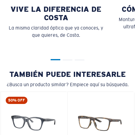
VIVE LA DIFERENCIA DE
CÓ
COSTA
Montura
ultra
La misma claridad óptica que ya conoces, y
que quieres, de Costa.
S
M
¿Se ajusta por completo?
TAMBIÉN PUEDE INTERESARLE
Es posible que necesite una montura
pequeña
o
mediana.
¿Busca un producto similar? Empiece aquí su búsqueda.
50% OFF