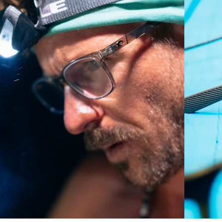
rostros más estrechos.
Curva base 4 - Cobertura media
Monturas con cobertura y diseño envolvente medios
que valoran el estilo pero siguen ofreciendo el mejor
rendimiento.
¿No tiene a mano una regla de medir?
Use esta práctica guía para calcular el ajuste que
busca.