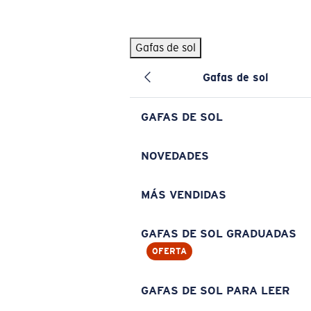
Skip to main content
Gafas de sol
BÚSQUEDAS POPULARES
Gafas de sol
Pilothouse PRO Limited Edition Pack
Exclusivo
Gafas de sol personalizadas
Nuevo
GAFAS DE SOL
Los más vendidos de gafas de sol
Gafas de sol graduadas
NOVEDADES
Novedades en gafas de sol
MÁS VENDIDAS
ENLACES ÚTILES
Lentes de recambio
GAFAS DE SOL GRADUADAS
OFERTA
Garantía y reparación
Gafas graduadas
GAFAS DE SOL PARA LEER