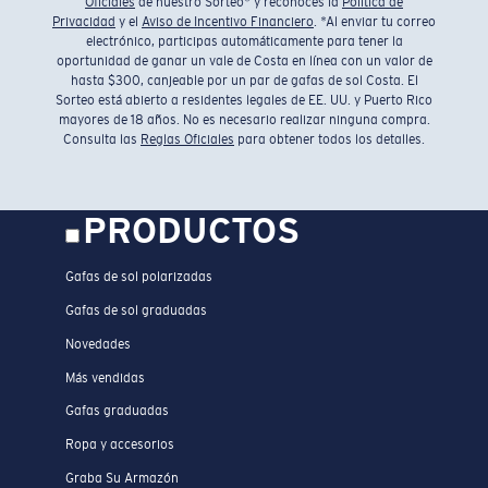
Oficiales
de nuestro Sorteo* y reconoces la
Política de
Privacidad
y el
Aviso de Incentivo Financiero
. *Al enviar tu correo
electrónico, participas automáticamente para tener la
oportunidad de ganar un vale de Costa en línea con un valor de
hasta $300, canjeable por un par de gafas de sol Costa. El
Sorteo está abierto a residentes legales de EE. UU. y Puerto Rico
mayores de 18 años. No es necesario realizar ninguna compra.
Consulta las
Reglas Oficiales
para obtener todos los detalles.
PRODUCTOS
Gafas de sol polarizadas
Gafas de sol graduadas
Novedades
Más vendidas
Gafas graduadas
Ropa y accesorios
Graba Su Armazón