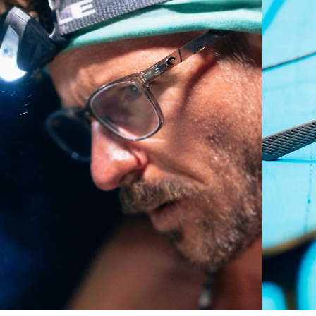
Curva base 4 - Cobertura media
Monturas con cobertura y diseño envolvente medios
que valoran el estilo pero siguen ofreciendo el mejor
rendimiento.
¿No tiene a mano una regla de medir?
Use esta práctica guía para calcular el ajuste que
busca.