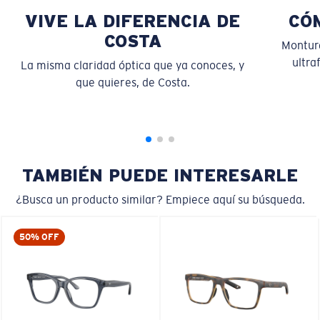
VIVE LA DIFERENCIA DE
CÓ
COSTA
Montura
ultra
La misma claridad óptica que ya conoces, y
que quieres, de Costa.
S
M
¿Se ajusta por completo?
Es posible que necesite una montura
pequeña
o
mediana.
TAMBIÉN PUEDE INTERESARLE
¿Busca un producto similar? Empiece aquí su búsqueda.
50% OFF
M
L