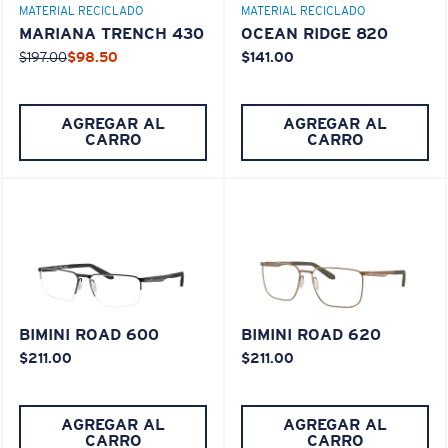
MATERIAL RECICLADO
MATERIAL RECICLADO
MARIANA TRENCH 430
OCEAN RIDGE 820
¿Se ajusta en el centro?
$197.00
$98.50
$141.00
Es posible que necesite una montura
mediana
o
grande
.
AGREGAR AL
AGREGAR AL
CARRO
CARRO
XL
BIMINI ROAD 600
BIMINI ROAD 620
¿Se ajusta en las dos últimas posiciones?
$211.00
$211.00
Es posible que necesite una montura
XL
.
AGREGAR AL
AGREGAR AL
CARRO
CARRO