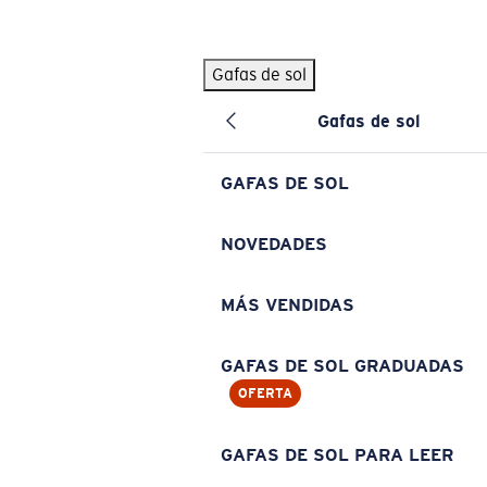
Skip to main content
Gafas de sol
BÚSQUEDAS POPULARES
Gafas de sol
Pilothouse PRO Limited Edition Pack
Exclusivo
Gafas de sol personalizadas
Nuevo
GAFAS DE SOL
Los más vendidos de gafas de sol
Gafas de sol graduadas
NOVEDADES
Novedades en gafas de sol
MÁS VENDIDAS
ENLACES ÚTILES
Lentes de recambio
GAFAS DE SOL GRADUADAS
OFERTA
Garantía y reparación
Gafas graduadas
GAFAS DE SOL PARA LEER