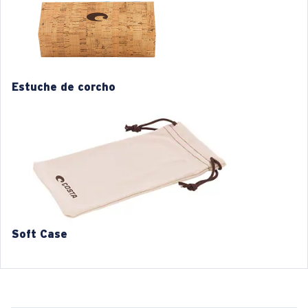
M
L
1. Ancho de la montura:
1. Ancho de la montura:
129 mm
133 mm
Estuche de corcho
2. Ancho del puente:
2. Ancho del puente:
17 mm
17 mm
3. Ancho del lente:
3. Ancho del lente:
53 mm
55 mm
4. Altura del lente:
4. Altura del lente:
34.1 mm
35.4 mm
5. Longitud de la patilla:
5. Longitud de la patilla:
145 mm
145 mm
Soft Case