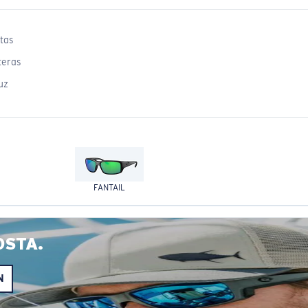
tas
teras
uz
FANTAIL
OSTA.
N