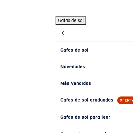
Skip to main content
Gafas de sol
BÚSQUEDAS POPULARES
Pilothouse PRO Limited Edition Pack
Exclusivo
Gafas de sol personalizadas
Nuevo
Gafas de sol
Los más vendidos de gafas de sol
Gafas de sol graduadas
Novedades
Novedades en gafas de sol
Más vendidas
ENLACES ÚTILES
Lentes de recambio
Gafas de sol graduadas
OFERT
Garantía y reparación
Gafas de sol para leer
Gafas graduadas