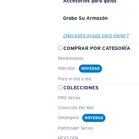
Accesorios para gafas
Graba Su Armazón
¿Necesita ayuda para elegir?
COMPRAR POR CATEGORÍA
Rendimiento
Híbridas
NOVEDAD
Para el dia a dia
COLECCIONES
PRO Series
Colección Del Mar
Untangled
NOVEDAD
Pathfinder Series
NEXT-GEN