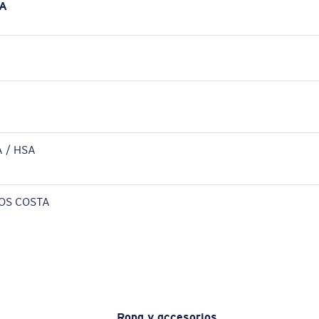
A
 / HSA
OS COSTA
Ropa y accesorios