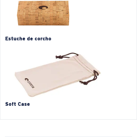
M
L
1. Ancho de la montura:
1. Ancho de la montura:
129 mm
133 mm
Estuche de corcho
2. Ancho del puente:
2. Ancho del puente:
17 mm
17 mm
3. Ancho del lente:
3. Ancho del lente:
52 mm
54 mm
4. Altura del lente:
4. Altura del lente:
40.4 mm
42 mm
5. Longitud de la patilla:
5. Longitud de la patilla:
140 mm
140 mm
Soft Case