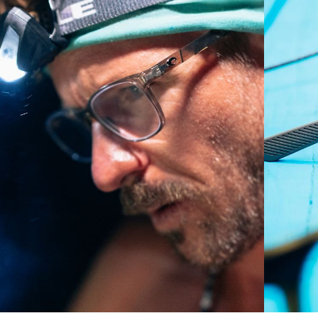
Curva base 6 - Cobertura media
Monturas con cobertura y diseño envolvente medios
que valoran el estilo pero siguen ofreciendo el mejor
rendimiento.
¿No tiene a mano una regla de medir?
Use esta práctica guía para calcular el ajuste que
busca.