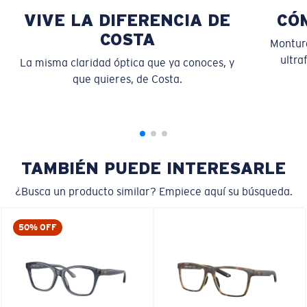
VIVE LA DIFERENCIA DE
CÓ
COSTA
Montura
ultra
La misma claridad óptica que ya conoces, y
que quieres, de Costa.
S
M
¿Se ajusta por completo?
Es posible que necesite una montura
pequeña
o
mediana.
TAMBIÉN PUEDE INTERESARLE
¿Busca un producto similar? Empiece aquí su búsqueda.
50% OFF
M
L