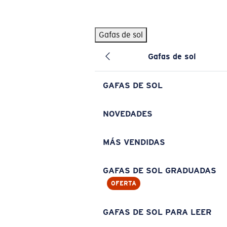
Skip to main content
Gafas de sol
BÚSQUEDAS POPULARES
Gafas de sol
Pilothouse PRO Limited Edition Pack
Exclusivo
Gafas de sol personalizadas
Nuevo
GAFAS DE SOL
Los más vendidos de gafas de sol
Gafas de sol graduadas
NOVEDADES
Novedades en gafas de sol
MÁS VENDIDAS
ENLACES ÚTILES
Lentes de recambio
GAFAS DE SOL GRADUADAS
OFERTA
Garantía y reparación
Gafas graduadas
GAFAS DE SOL PARA LEER