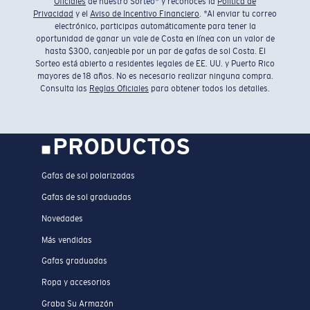
Oficiales
de nuestro Sorteo* y reconoces la
Política de
Privacidad
y el
Aviso de Incentivo Financiero
. *Al enviar tu correo
electrónico, participas automáticamente para tener la
oportunidad de ganar un vale de Costa en línea con un valor de
hasta $300, canjeable por un par de gafas de sol Costa. El
Sorteo está abierto a residentes legales de EE. UU. y Puerto Rico
mayores de 18 años. No es necesario realizar ninguna compra.
Consulta las
Reglas Oficiales
para obtener todos los detalles.
PRODUCTOS
Gafas de sol polarizadas
Gafas de sol graduadas
Novedades
Más vendidas
Gafas graduadas
Ropa y accesorios
Graba Su Armazón