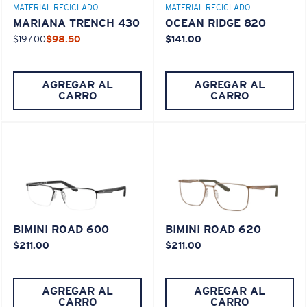
MATERIAL RECICLADO
MATERIAL RECICLADO
MARIANA TRENCH 430
OCEAN RIDGE 820
¿Se ajusta en el centro?
$197.00
$98.50
$141.00
Es posible que necesite una montura
mediana
o
grande
.
AGREGAR AL
AGREGAR AL
CARRO
CARRO
XL
BIMINI ROAD 600
BIMINI ROAD 620
¿Se ajusta en las dos últimas posiciones?
$211.00
$211.00
Es posible que necesite una montura
XL
.
AGREGAR AL
AGREGAR AL
CARRO
CARRO